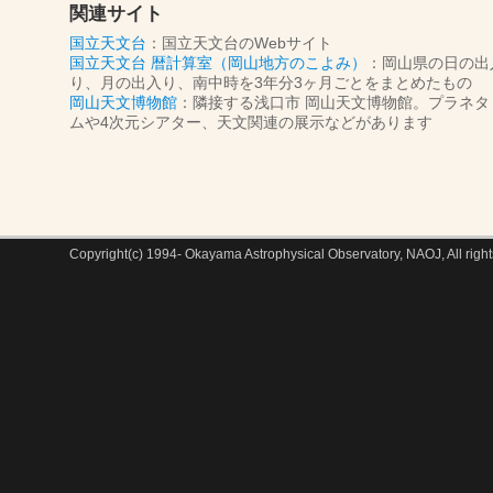
関連サイト
国立天文台
：国立天文台のWebサイト
国立天文台 暦計算室（岡山地方のこよみ）
：岡山県の日の出
り、月の出入り、南中時を3年分3ヶ月ごとをまとめたもの
岡山天文博物館
：隣接する浅口市 岡山天文博物館。プラネタ
ムや4次元シアター、天文関連の展示などがあります
Copyright(c) 1994- Okayama Astrophysical Observatory, NAOJ, All right