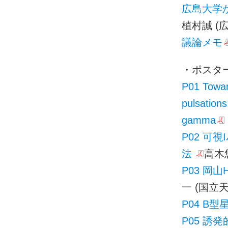
広島大学
植村誠 (
議論メモ
・ポスタ
P01 Towar
pulsations
gamma
P02 
法
高木
P03 岡
一 (国立
P04 B
P05 誘