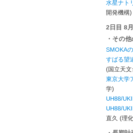
水星ナト
開発機構)
2日目 8月
・その他の
SMOKA
すばる望遠
(国立天文
東京大学
学)
UH88/U
UH88/
直久 (理