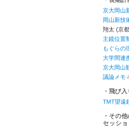
・長期計画
京大岡山
岡山新技
翔太 (京
主鏡位置
もぐらの
大学間連
京大岡山
議論メモ
・飛び入
TMT望遠
・その他
セッション)