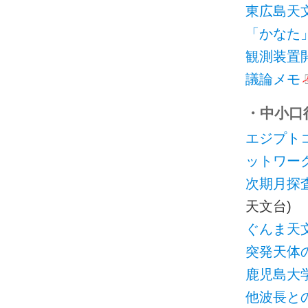
東広島天
「かなた
観測装置
議論メモ
・中小口径
エジプト
ットワー
次期月探査
天文台)
ぐんま天
突発天体
鹿児島大
他波長と