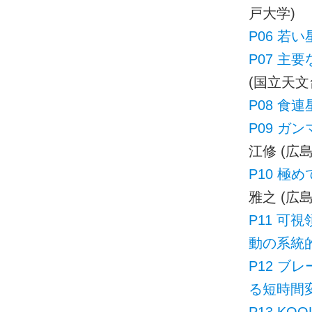
戸大学)
P06 若
P07 主
(国立天文
P08 食
P09 ガン
江修 (広
P10 極
雅之 (広
P11 
動の系統
P12 ブ
る短時間