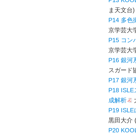
P13 K
ま天文台)
P14 多
京学芸大学
P15 
京学芸大学
P16 銀
スガード協
P17 銀
P18 I
成解析
大
P19 IS
黒田大介 
P20 K