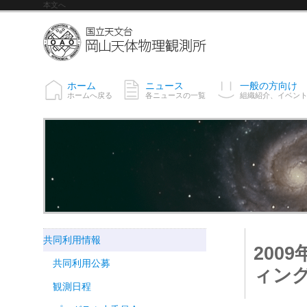
本文へ
ホーム
ニュース
一般の方向け
ホームへ戻る
各ニュースの一覧
組織紹介、イベン
共同利用情報
200
共同利用公募
ィン
観測日程