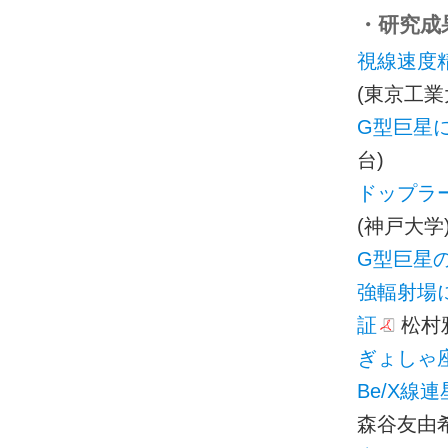
・研究成果報
視線速度精
(東京工業
G型巨星
台)
ドップラ
(神戸大学
G型巨星
強輻射場
証
松村雅
ぎょしゃ座
Be/X線連
森谷友由希