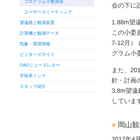
プログラム小委員会
会の下に
ユーザーズミーティング
1.88m
望遠鏡と観測装置
この小委
計算機と観測データ
7-12月
気象・環境情報
グラム小
ビジターズガイド
OAOニューズレター
また、20
学術系リンク
針・計画
スタッフ紹介
3.8m
していま
岡山観
2017