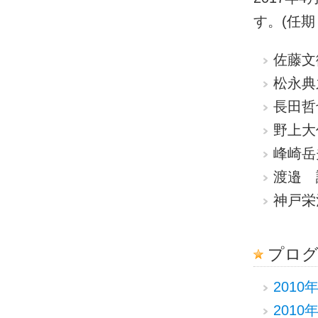
す。(任期
佐藤文
松永典
長田哲
野上大
峰崎岳
渡邉 
神戸栄
プログ
2010
2010