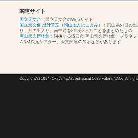
関連サイト
国立天文台
：国立天文台のWebサイト
国立天文台 暦計算室（岡山地方のこよみ）
：岡山県の日の出
り、月の出入り、南中時を3年分3ヶ月ごとをまとめたもの
岡山天文博物館
：隣接する浅口市 岡山天文博物館。プラネタ
ムや4次元シアター、天文関連の展示などがあります
Copyright(c) 1994- Okayama Astrophysical Observatory, NAOJ, All right