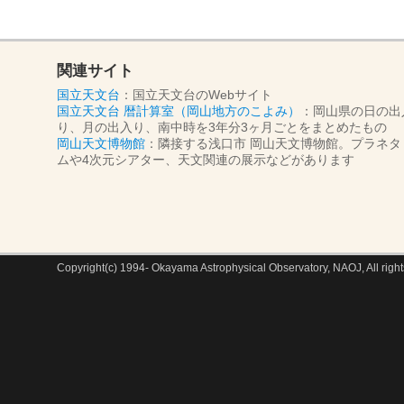
関連サイト
国立天文台
：国立天文台のWebサイト
国立天文台 暦計算室（岡山地方のこよみ）
：岡山県の日の出
り、月の出入り、南中時を3年分3ヶ月ごとをまとめたもの
岡山天文博物館
：隣接する浅口市 岡山天文博物館。プラネタ
ムや4次元シアター、天文関連の展示などがあります
Copyright(c) 1994- Okayama Astrophysical Observatory, NAOJ, All right