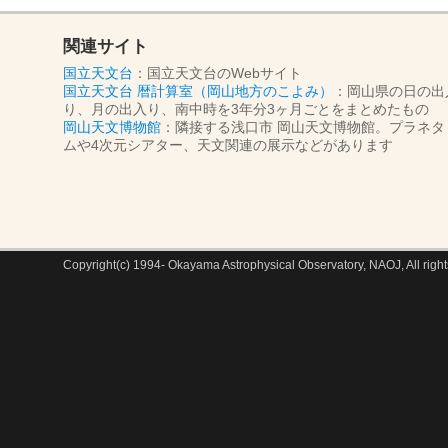
関連サイト
国立天文台
：国立天文台のWebサイト
国立天文台 暦計算室（岡山地方のこよみ）
：岡山県の日の出
り、月の出入り、南中時を3年分3ヶ月ごとをまとめたもの
岡山天文博物館
：隣接する浅口市 岡山天文博物館。プラネタ
ムや4次元シアター、天文関連の展示などがあります
Copyright(c) 1994- Okayama Astrophysical Observatory, NAOJ, All right