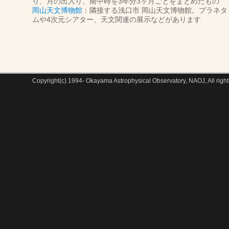
り、月の出入り、南中時を3年分3ヶ月ごとをまとめたもの
岡山天文博物館
：隣接する浅口市 岡山天文博物館。プラネタ
ムや4次元シアター、天文関連の展示などがあります
Copyright(c) 1994- Okayama Astrophysical Observatory, NAOJ, All right