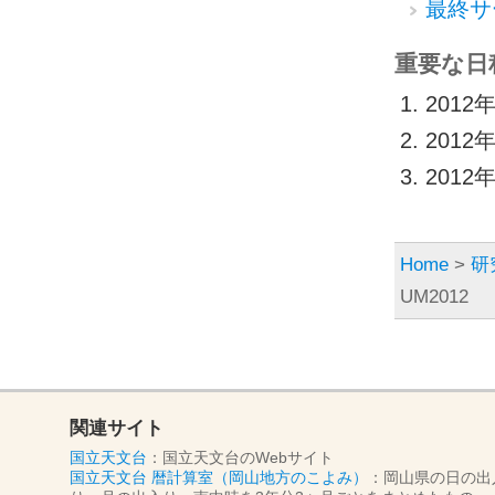
最終サ
重要な日
201
201
201
Home
>
研
UM2012
関連サイト
国立天文台
：国立天文台のWebサイト
国立天文台 暦計算室（岡山地方のこよみ）
：岡山県の日の出