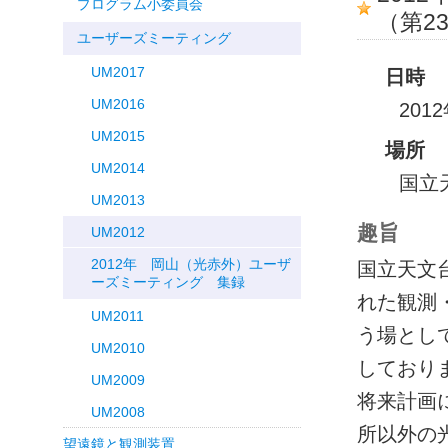
プログラム小委員会
（第2
ユーザーズミーティング
UM2017
日時
UM2016
201
UM2015
場所
UM2014
国立
UM2013
趣旨
UM2012
2012年 岡山（光赤外）ユーザ
国立天文
ーズミーティング 集録
れた観測
UM2011
う場とし
UM2010
しており
UM2009
将来計画
UM2008
所以外の
望遠鏡と観測装置