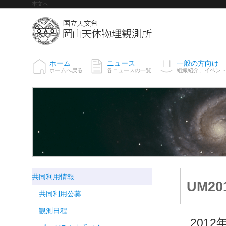
本文へ
ホーム
ニュース
一般の方向け
ホームへ戻る
各ニュースの一覧
組織紹介、イベン
共同利用情報
UM20
共同利用公募
観測日程
201