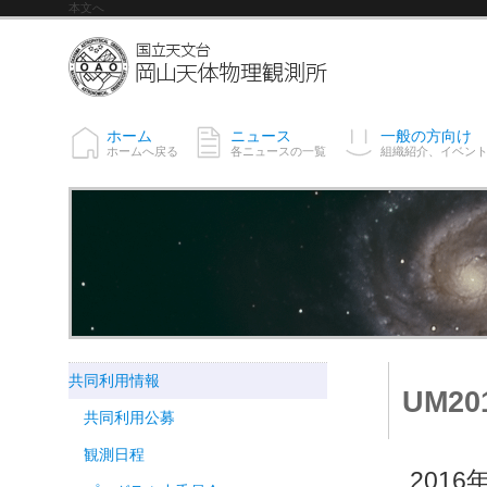
本文へ
ホーム
ニュース
一般の方向け
ホームへ戻る
各ニュースの一覧
組織紹介、イベン
共同利用情報
UM20
共同利用公募
観測日程
201