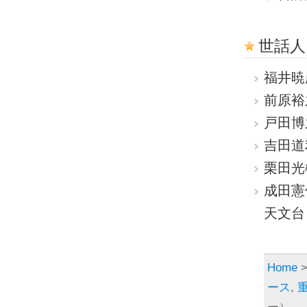
世話人
福井暁
前原裕
戸田博
吉田道
栗田光
成田憲
天文台
Home
ース
,