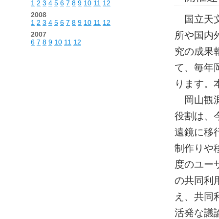
1
2
3
4
5
6
7
8
9
10
11
12
2008
国立天文
1
2
3
4
5
6
7
8
9
10
11
12
所や国内
2007
6
7
8
9
10
11
12
究の成果
て、毎年
ります。
岡山観測
役割は、
遠鏡に移
制作りや
度のユー
の共同利
え、共同
活発な議