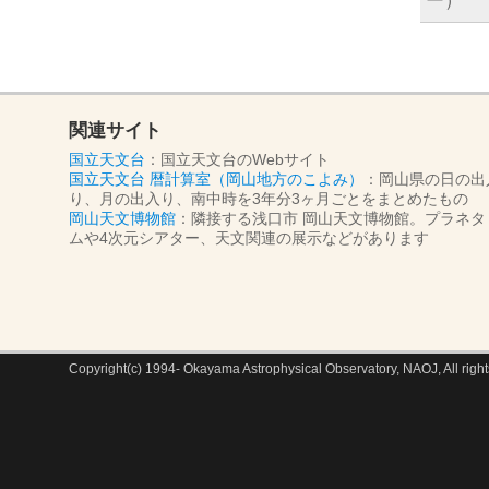
ー）
関連サイト
国立天文台
：国立天文台のWebサイト
国立天文台 暦計算室（岡山地方のこよみ）
：岡山県の日の出
り、月の出入り、南中時を3年分3ヶ月ごとをまとめたもの
岡山天文博物館
：隣接する浅口市 岡山天文博物館。プラネタ
ムや4次元シアター、天文関連の展示などがあります
Copyright(c) 1994- Okayama Astrophysical Observatory, NAOJ, All right