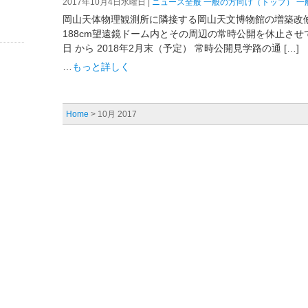
2017年10月4日水曜日 |
ニュース全般
一般の方向け（トップ）
一
岡山天体物理観測所に隣接する岡山天文博物館の増築改
188cm望遠鏡ドーム内とその周辺の常時公開を休止させてい
日 から 2018年2月末（予定） 常時公開見学路の通 […]
…
もっと詳しく
Home
> 10月 2017