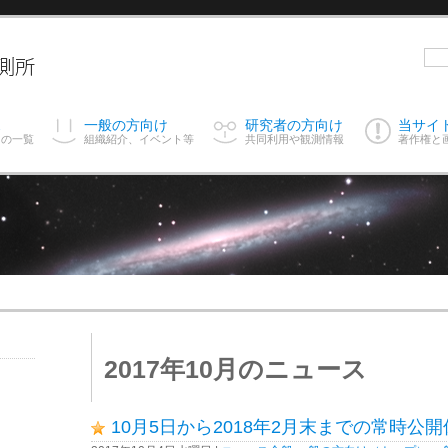
ス
一般の方向け
研究者の方向け
当サイ
スの一覧
組織紹介、イベント等
共同利用や観測情報
著作権と
2017年10月のニュース
10月5日から2018年2月末までの常時公