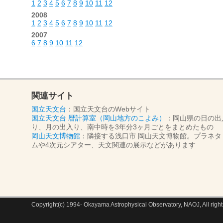
1
2
3
4
5
6
7
8
9
10
11
12
2008
1
2
3
4
5
6
7
8
9
10
11
12
2007
6
7
8
9
10
11
12
関連サイト
国立天文台
：国立天文台のWebサイト
国立天文台 暦計算室（岡山地方のこよみ）
：岡山県の日の出
り、月の出入り、南中時を3年分3ヶ月ごとをまとめたもの
岡山天文博物館
：隣接する浅口市 岡山天文博物館。プラネタ
ムや4次元シアター、天文関連の展示などがあります
Copyright(c) 1994- Okayama Astrophysical Observatory, NAOJ, All right