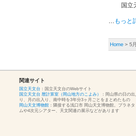
国立
…
もっと
Home
> 5月
関連サイト
国立天文台
：国立天文台のWebサイト
国立天文台 暦計算室（岡山地方のこよみ）
：岡山県の日の出
り、月の出入り、南中時を3年分3ヶ月ごとをまとめたもの
岡山天文博物館
：隣接する浅口市 岡山天文博物館。プラネタ
ムや4次元シアター、天文関連の展示などがあります