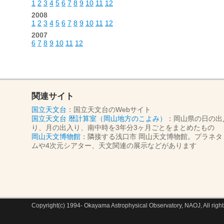
1
2
3
4
5
6
7
8
9
10
11
12
2008
1
2
3
4
5
6
7
8
9
10
11
12
2007
6
7
8
9
10
11
12
関連サイト
国立天文台
：国立天文台のWebサイト
国立天文台 暦計算室（岡山地方のこよみ）
：岡山県の日の出
り、月の出入り、南中時を3年分3ヶ月ごとをまとめたもの
岡山天文博物館
：隣接する浅口市 岡山天文博物館。プラネタ
ムや4次元シアター、天文関連の展示などがあります
Copyright(c) 1994- Okayama Astrophysical Observatory, NAOJ, All right