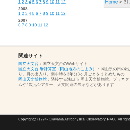
Home
> 3月
1
2
3
4
5
6
7
8
9
10
11
12
2008
1
2
3
4
5
6
7
8
9
10
11
12
2007
6
7
8
9
10
11
12
関連サイト
国立天文台
：国立天文台のWebサイト
国立天文台 暦計算室（岡山地方のこよみ）
：岡山県の日の出
り、月の出入り、南中時を3年分3ヶ月ごとをまとめたもの
岡山天文博物館
：隣接する浅口市 岡山天文博物館。プラネタ
ムや4次元シアター、天文関連の展示などがあります
Copyright(c) 1994- Okayama Astrophysical Observatory, NAOJ, All right