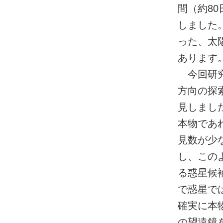
間（約8
しました
った、太
あります
今回研究
方向の探索
見しまし
本物であ
見数が少
し、この
る惑星候
で惑星で
確実に本
の望遠鏡