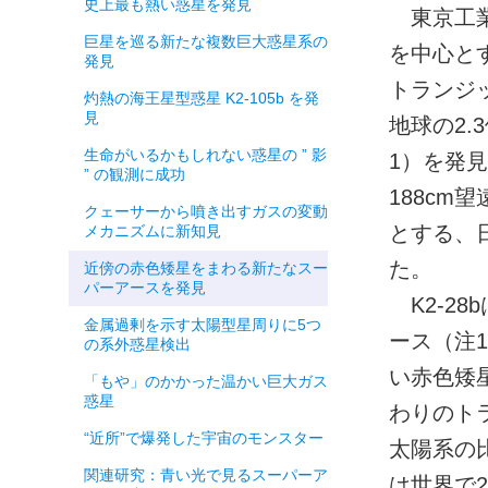
史上最も熱い惑星を発見
東京工業
巨星を巡る新たな複数巨大惑星系の
を中心と
発見
トランジ
灼熱の海王星型惑星 K2-105b を発
見
地球の2.
生命がいるかもしれない惑星の ” 影
1）を発
” の観測に成功
188cm
クェーサーから噴き出すガスの変動
とする、
メカニズムに新知見
た。
近傍の赤色矮星をまわる新たなスー
パーアースを発見
K2-2
金属過剰を示す太陽型星周りに5つ
ース（注1
の系外惑星検出
い赤色矮
「もや」のかかった温かい巨大ガス
惑星
わりのト
“近所”で爆発した宇宙のモンスター
太陽系の
関連研究：青い光で見るスーパーア
は世界で2