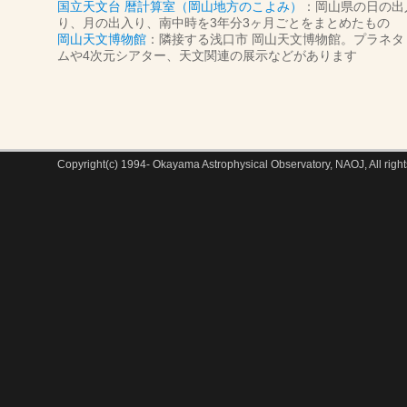
国立天文台 暦計算室（岡山地方のこよみ）
：岡山県の日の出
り、月の出入り、南中時を3年分3ヶ月ごとをまとめたもの
岡山天文博物館
：隣接する浅口市 岡山天文博物館。プラネタ
ムや4次元シアター、天文関連の展示などがあります
Copyright(c) 1994- Okayama Astrophysical Observatory, NAOJ, All right