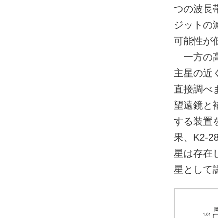
つの波長
ジットの
可能性が
一方の高
主星の近
直接調べ
望遠鏡と
する装置
果、K2-
星は存在し
星として