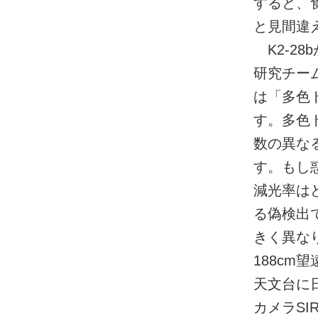
すると、
と見間違
K2-2
研究チー
は「多色
す。多色
数の異な
す。もし
減光率は
る偽検出
きく異な
188cm
天文台に日
カメラSI