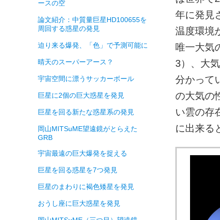
ースの空
年に発見さ
論文紹介：中質量巨星HD100655を
周回する惑星の発見
温度環境が
迫り来る爆発、「色」で予測可能に
唯一大気
晴天のスーパーアース？
3）、大
分かってい
宇宙空間に漂うサッカーボール
の大気の性
巨星に2個の巨大惑星を発見
い雲の存
巨星を回る新たな惑星系の発見
に出来る
岡山MITSuME望遠鏡がとらえた
GRB
宇宙最遠の巨大爆発を捉える
巨星を回る惑星を7つ発見
巨星のまわりに褐色矮星を発見
おうし座に巨大惑星を発見