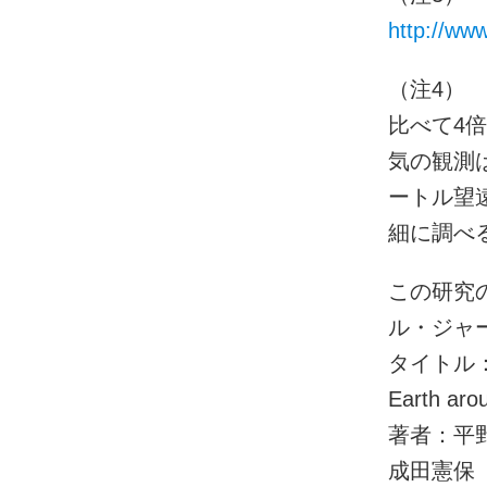
http://ww
（注4） 
比べて4
気の観測
ートル望
細に調べ
この研究
ル・ジャー
タイトル：The
Earth aro
著者：平
成田憲保