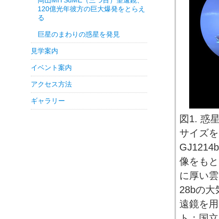
岡山MITSuME（三つ目）望遠鏡、
120億光年彼方の巨大爆発をとらえ
る
巨星のまわりの惑星を発見
見学案内
イベント案内
アクセス方法
ギャラリー
図1. 
サイズを
GJ12
像をもと
に厚い雲
28bの
遠鏡を用
ト：国立