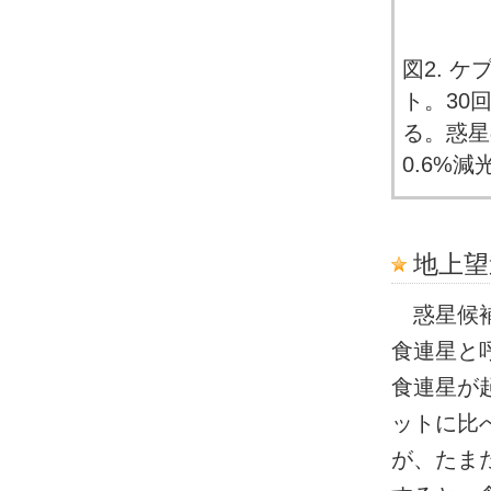
図2. 
ト。30
る。惑星
0.6%
地上望
惑星候補
食連星と
食連星が
ットに比
が、たま