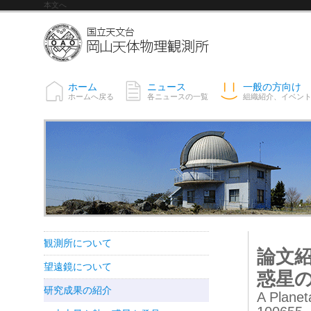
本文へ
ホーム
ニュース
一般の方向け
ホームへ戻る
各ニュースの一覧
組織紹介、イベン
観測所について
論文紹
望遠鏡について
惑星
研究成果の紹介
A Planet