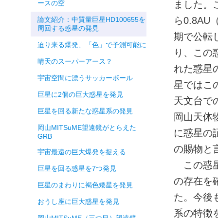
ースの空
ました。
ら0.8A
論文紹介：中質量巨星HD100655を
周回する惑星の発見
期で公転
迫り来る爆発、「色」で予測可能に
り、この
晴天のスーパーアース？
れた惑星
宇宙空間に漂うサッカーボール
星ではこ
巨星に2個の巨大惑星を発見
天文台で
巨星を回る新たな惑星系の発見
岡山天体
岡山MITSuME望遠鏡がとらえた
に惑星の
GRB
の賜物と
宇宙最遠の巨大爆発を捉える
この惑星
巨星を回る惑星を7つ発見
の存在を
巨星のまわりに褐色矮星を発見
た。今後
おうし座に巨大惑星を発見
系の特徴