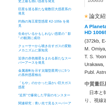
100655
史上最も熱い惑星を発見
巨星を巡る新たな複数巨大惑星系の
発見
論文紹
灼熱の海王星型惑星 K2-105b を発
見
A Planet
HD 1006
生命がいるかもしれない惑星の ” 影
” の観測に成功
(372kb
クェーサーから噴き出すガスの変動
M. Omiya, 
メカニズムに新知見
T. S. Yoo
近傍の赤色矮星をまわる新たなスー
パーアースを発見
Urakawa, 
金属過剰を示す太陽型星周りに5つ
Publ. Astr
の系外惑星検出
「もや」のかかった温かい巨大ガス
中質量巨
惑星
日本と韓
“近所”で爆発した宇宙のモンスター
り、視線速
関連研究：青い光で見るスーパーア