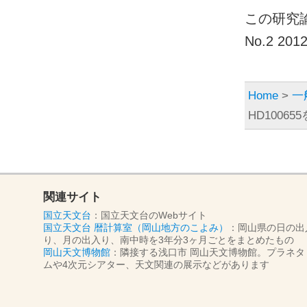
この研究論
No.2 
Home
>
一
HD1006
関連サイト
国立天文台
：国立天文台のWebサイト
国立天文台 暦計算室（岡山地方のこよみ）
：岡山県の日の出
り、月の出入り、南中時を3年分3ヶ月ごとをまとめたもの
岡山天文博物館
：隣接する浅口市 岡山天文博物館。プラネタ
ムや4次元シアター、天文関連の展示などがあります