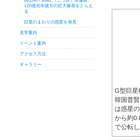
岡山MITSuME（三つ目）望遠鏡、
120億光年彼方の巨大爆発をとらえ
る
巨星のまわりの惑星を発見
見学案内
イベント案内
アクセス方法
ギャラリー
G型巨星
韓国普賢
は惑星の
から約0
で公転し