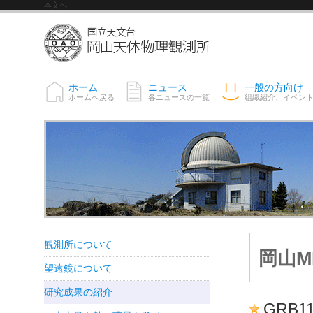
本文へ
ホーム
ニュース
一般の方向け
ホームへ戻る
各ニュースの一覧
組織紹介、イベン
観測所について
岡山M
望遠鏡について
研究成果の紹介
GRB11