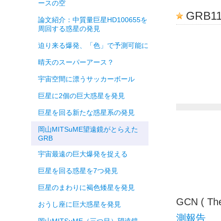
ースの空
GRB11
論文紹介：中質量巨星HD100655を
周回する惑星の発見
迫り来る爆発、「色」で予測可能に
晴天のスーパーアース？
宇宙空間に漂うサッカーボール
巨星に2個の巨大惑星を発見
巨星を回る新たな惑星系の発見
岡山MITSuME望遠鏡がとらえた
GRB
宇宙最遠の巨大爆発を捉える
巨星を回る惑星を7つ発見
巨星のまわりに褐色矮星を発見
GCN ( Th
おうし座に巨大惑星を発見
測報告