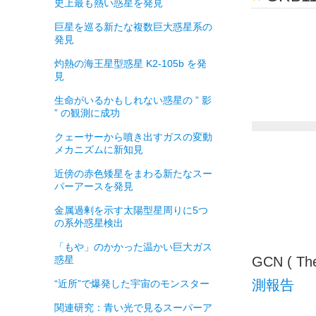
史上最も熱い惑星を発見
巨星を巡る新たな複数巨大惑星系の
発見
灼熱の海王星型惑星 K2-105b を発
見
生命がいるかもしれない惑星の ” 影
” の観測に成功
クェーサーから噴き出すガスの変動
メカニズムに新知見
近傍の赤色矮星をまわる新たなスー
パーアースを発見
金属過剰を示す太陽型星周りに5つ
の系外惑星検出
「もや」のかかった温かい巨大ガス
惑星
GCN ( Th
測報告
“近所”で爆発した宇宙のモンスター
関連研究：青い光で見るスーパーア