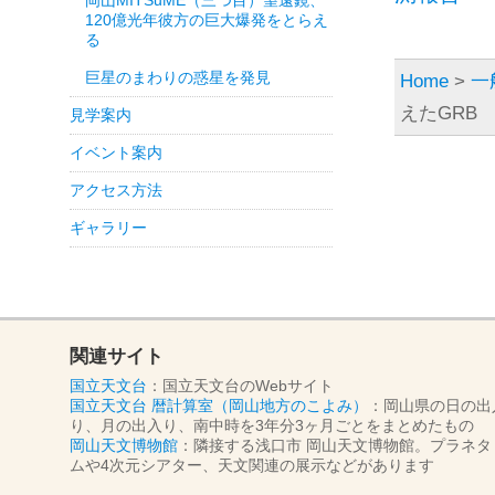
岡山MITSuME（三つ目）望遠鏡、
120億光年彼方の巨大爆発をとらえ
る
巨星のまわりの惑星を発見
Home
>
一
えたGRB
見学案内
イベント案内
アクセス方法
ギャラリー
関連サイト
国立天文台
：国立天文台のWebサイト
国立天文台 暦計算室（岡山地方のこよみ）
：岡山県の日の出
り、月の出入り、南中時を3年分3ヶ月ごとをまとめたもの
岡山天文博物館
：隣接する浅口市 岡山天文博物館。プラネタ
ムや4次元シアター、天文関連の展示などがあります