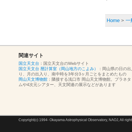
Home
>
一
関連サイト
国立天文台
：国立天文台のWebサイト
国立天文台 暦計算室（岡山地方のこよみ）
：岡山県の日の出
り、月の出入り、南中時を3年分3ヶ月ごとをまとめたもの
岡山天文博物館
：隣接する浅口市 岡山天文博物館。プラネタ
ムや4次元シアター、天文関連の展示などがあります
Copyright(c) 1994- Okayama Astrophysical Observatory, NAOJ, All right