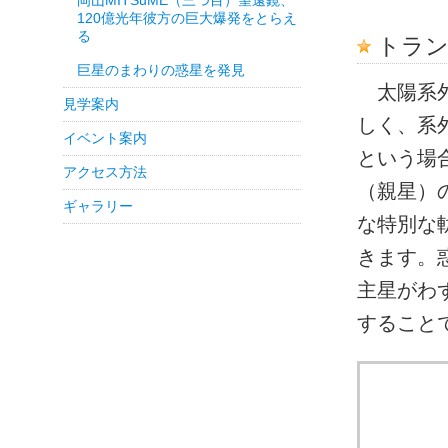
岡山MITSuME（三つ目）望遠鏡、
120億光年彼方の巨大爆発をとらえ
る
トラン
巨星のまわりの惑星を発見
太陽系外
見学案内
しく、系
イベント案内
という場
アクセス方法
（親星）
ギャラリー
な特別な
きます。
主星がわ
すること