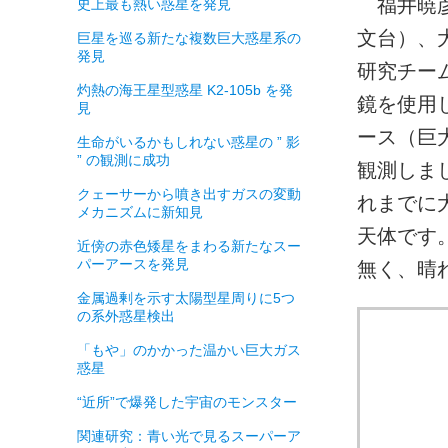
福井暁彦
史上最も熱い惑星を発見
文台）、
巨星を巡る新たな複数巨大惑星系の
発見
研究チー
灼熱の海王星型惑星 K2-105b を発
鏡を使用し
見
ース（巨
生命がいるかもしれない惑星の ” 影
” の観測に成功
観測しま
クェーサーから噴き出すガスの変動
れまでに
メカニズムに新知見
天体です
近傍の赤色矮星をまわる新たなスー
パーアースを発見
無く、晴
金属過剰を示す太陽型星周りに5つ
の系外惑星検出
「もや」のかかった温かい巨大ガス
惑星
“近所”で爆発した宇宙のモンスター
関連研究：青い光で見るスーパーア