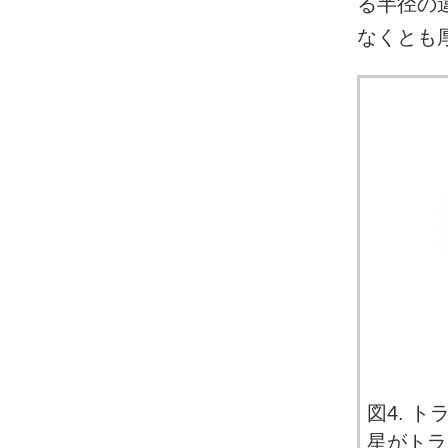
る半径の
なくとも
図4. 
星がトラ