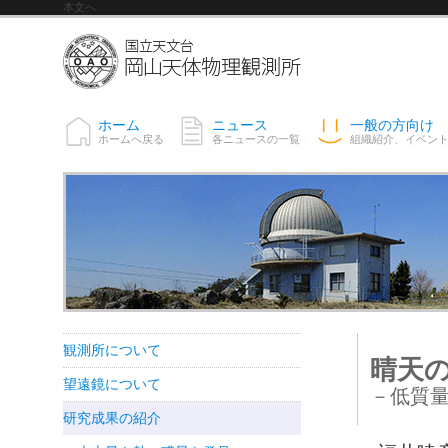
本文へ
ホーム
ニュース
一般の方向け
ホームへ戻る
各ニュースの一覧
組織紹介、イベン
観測所について
晴天
望遠鏡について
－低質量
研究成果の紹介