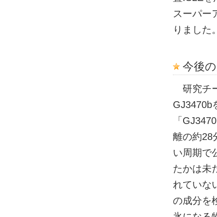
スーパー
りました
今後の
研究チー
GJ347
「GJ34
離の約28
い周期で
たかは未だ
れていな
の成分を
氷になる