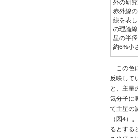
外の研究
赤外線の
線を表し
の理論線
星の半径
約6%小
この色に
反映して
と、主星
気分子に
て主星の
（図4）
るとする