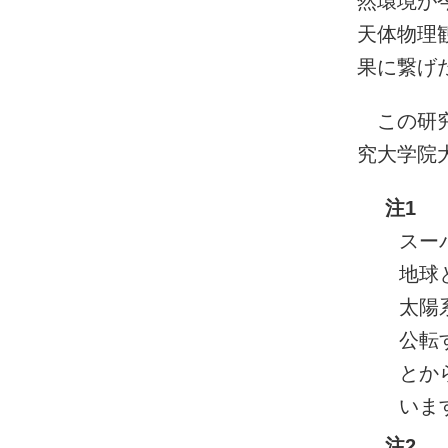
然環境が
天体物理
果に繋げ
この研究
究大学院
注1
スー
地球
太陽
公転
とか
いま
注2