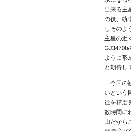
出来る主
の後、軌
しそのよ
主星の近
GJ347
ように形
と期待し
今回の観
いという
径を精度
数時間に
山だから