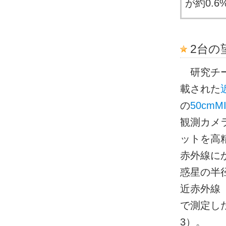
が約0.
2台の
研究チー
載された
の
50cm
観測カメラ
ットを高
赤外線に
惑星の半
近赤外線
で測定し
3）。