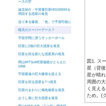
ースの空
論文紹介：中質量巨星HD100655を
周回する惑星の発見
迫り来る爆発、「色」で予測可能に
晴天のスーパーアース？
宇宙空間に漂うサッカーボール
巨星に2個の巨大惑星を発見
巨星を回る新たな惑星系の発見
図1. 
岡山MITSuME望遠鏡がとらえた
GRB
星（背後
宇宙最遠の巨大爆発を捉える
星が晴れ
周囲の大
巨星を回る惑星を7つ発見
く見える
巨星のまわりに褐色矮星を発見
ため。(
おうし座に巨大惑星を発見