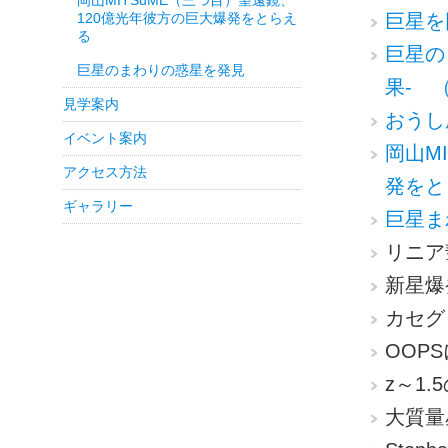
岡山MITSuME（三つ目）望遠鏡、
120億光年彼方の巨大爆発をとらえ
巨星を
る
巨星の
巨星のまわりの惑星を発見
果- （
見学案内
おうし
イベント案内
岡山M
アクセス方法
発をと
ギャラリー
巨星ま
リニア彗
新星爆
カセグ
OOPS
z～1
大質量