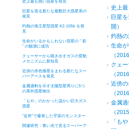
史上最も熱い惑星を発見
史上最
巨星を巡る新たな複数巨大惑星系の
発見
巨星を
開）
灼熱の海王星型惑星 K2-105b を発
見
灼熱の
生命がいるかもしれない惑星の ” 影
生命が
” の観測に成功
（201
クェーサーから噴き出すガスの変動
メカニズムに新知見
クェー
近傍の赤色矮星をまわる新たなスー
（20
パーアースを発見
近傍の
金属過剰を示す太陽型星周りに5つ
の系外惑星検出
（20
「もや」のかかった温かい巨大ガス
金属過
惑星
（201
“近所”で爆発した宇宙のモンスター
「もや
関連研究：青い光で見るスーパーア