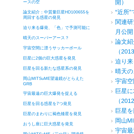
開）
ースの空
“近所
論文紹介：中質量巨星HD100655を
周回する惑星の発見
関連研
迫り来る爆発、「色」で予測可能に
月公開
晴天のスーパーアース？
論文紹
宇宙空間に漂うサッカーボール
（20
巨星に2個の巨大惑星を発見
迫り来
巨星を回る新たな惑星系の発見
晴天の
岡山MITSuME望遠鏡がとらえた
宇宙空
GRB
巨星に
宇宙最遠の巨大爆発を捉える
（201
巨星を回る惑星を7つ発見
巨星を
巨星のまわりに褐色矮星を発見
岡山M
おうし座に巨大惑星を発見
宇宙最