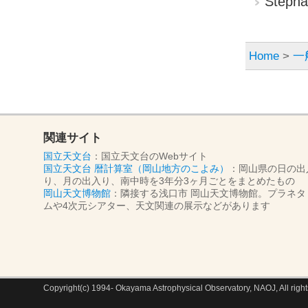
Step
Home
>
一
関連サイト
国立天文台
：国立天文台のWebサイト
国立天文台 暦計算室（岡山地方のこよみ）
：岡山県の日の出
り、月の出入り、南中時を3年分3ヶ月ごとをまとめたもの
岡山天文博物館
：隣接する浅口市 岡山天文博物館。プラネタ
ムや4次元シアター、天文関連の展示などがあります
Copyright(c) 1994- Okayama Astrophysical Observatory, NAOJ, All right