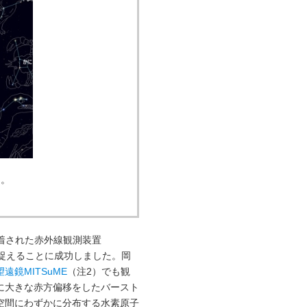
)。
装着された赤外線観測装置
を捉えることに成功しました。岡
鏡MITSuME
（注2）でも観
に大きな赤方偏移をしたバースト
空間にわずかに分布する水素原子