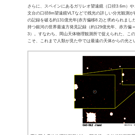
さらに、スペインにあるガリレオ望遠鏡（口径3.6m）
文台の口径8m望遠鏡VLTなどで残光の詳しい分光観測が行
の記録を破る約131億光年(赤方偏移8.2)と求められま
持つ銀河の世界最遠方発見記録（約129億光年、赤方偏＝
3）。すなわち、岡山天体物理観測所で捉えられた、こ
こそ、これまで人類が見た中では最遠の天体からの光と