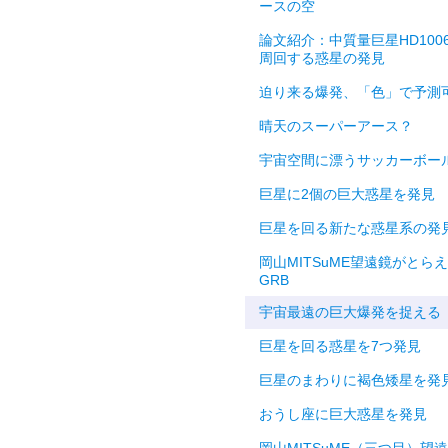
ースの空
論文紹介：中質量巨星HD1006
周回する惑星の発見
迫り来る爆発、「色」で予測
晴天のスーパーアース？
宇宙空間に漂うサッカーボー
巨星に2個の巨大惑星を発見
巨星を回る新たな惑星系の発
岡山MITSuME望遠鏡がとら
GRB
宇宙最遠の巨大爆発を捉える
巨星を回る惑星を7つ発見
巨星のまわりに褐色矮星を発
おうし座に巨大惑星を発見