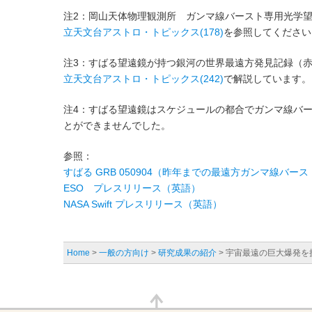
注2：岡山天体物理観測所 ガンマ線バースト専用光学望遠
立天文台アストロ・トピックス(178)
を参照してください
注3：すばる望遠鏡が持つ銀河の世界最遠方発見記録（赤方
立天文台アストロ・トピックス(242)
で解説しています。
注4：すばる望遠鏡はスケジュールの都合でガンマ線バースト
とができませんでした。
参照：
すばる GRB 050904（昨年までの最遠方ガンマ線バー
ESO プレスリリース（英語）
NASA Swift プレスリリース（英語）
Home
>
一般の方向け
>
研究成果の紹介
> 宇宙最遠の巨大爆発を