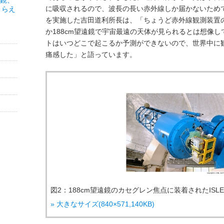
遠鏡、
に吸収されるので、波長の長い赤外線しか届かないため
とらえ
を実施した吉田道利所長は、「ちょうど赤外線観測装置
か188cm望遠鏡で宇宙最遠の天体が見られるとは想像
トはいつどこで起こるか予測ができないので、世界中に
痛感した」と語っています。
図2：188cm望遠鏡のカセグレン焦点に装着されたISL
» 大きなサイズ(840×571,140KB)