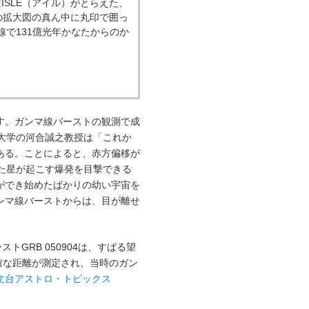
置ISLE（アイル）がとらえた、
図中の拡大図の真ん中に丸印で囲っ
線で131億光年かなたからのか
す。ガンマ線バーストの観測で成
大学の河合誠之教授は「これか
ある。ことによると、赤方偏移が
た星が起こす爆発を目撃できる
ができ始めたばかりの幼い宇宙を
ンマ線バーストからは、目が離せ
ストGRB 050904は、すばる望
正確な距離が測定され、当時のガン
文台アストロ・トピックス