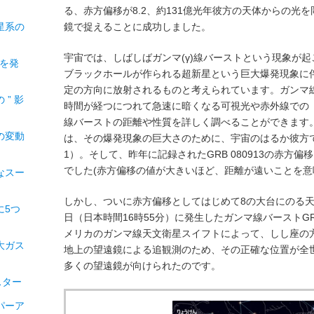
る、赤方偏移が8.2、約131億光年彼方の天体からの光を
星系の
鏡で捉えることに成功しました。
宇宙では、しばしばガンマ(γ)線バーストという現象が
 を発
ブラックホールが作られる超新星という巨大爆発現象に
定の方向に放射されるものと考えられています。ガンマ
” 影
時間が経つにつれて急速に暗くなる可視光や赤外線での
線バーストの距離や性質を詳しく調べることができます
の変動
は、その爆発現象の巨大さのために、宇宙のはるか彼方
1）。そして、昨年に記録されたGRB 080913の赤方偏
でした(赤方偏移の値が大きいほど、距離が遠いことを意
なスー
しかし、ついに赤方偏移としてはじめて8の大台にのる天体
に5つ
日（日本時間16時55分）に発生したガンマ線バーストGRB
メリカのガンマ線天文衛星スイフトによって、しし座の
大ガス
地上の望遠鏡による追観測のため、その正確な位置が全
多くの望遠鏡が向けられたのです。
スター
パーア