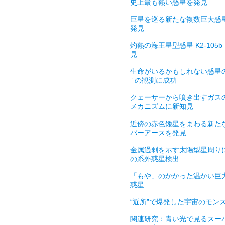
史上最も熱い惑星を発見
巨星を巡る新たな複数巨大惑
発見
灼熱の海王星型惑星 K2-105b
見
生命がいるかもしれない惑星の 
” の観測に成功
クェーサーから噴き出すガス
メカニズムに新知見
近傍の赤色矮星をまわる新た
パーアースを発見
金属過剰を示す太陽型星周り
の系外惑星検出
「もや」のかかった温かい巨
惑星
“近所”で爆発した宇宙のモン
関連研究：青い光で見るスー