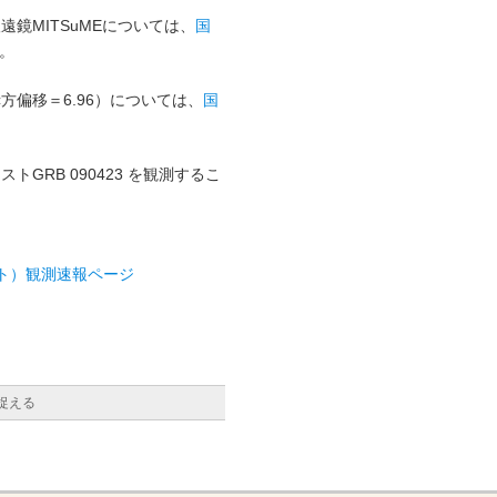
鏡MITSuMEについては、
国
。
偏移＝6.96）については、
国
GRB 090423 を観測するこ
スト）観測速報ページ
捉える