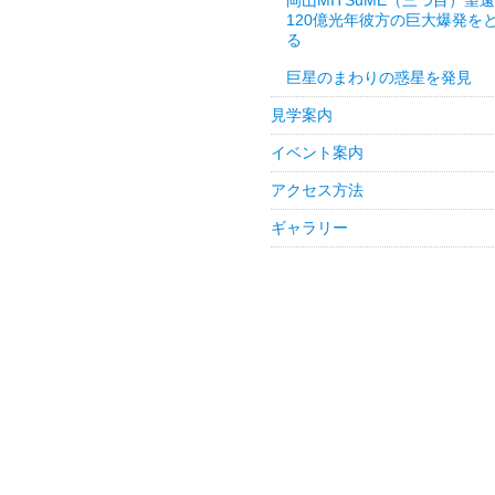
岡山MITSuME（三つ目）望
120億光年彼方の巨大爆発を
る
巨星のまわりの惑星を発見
見学案内
イベント案内
アクセス方法
ギャラリー