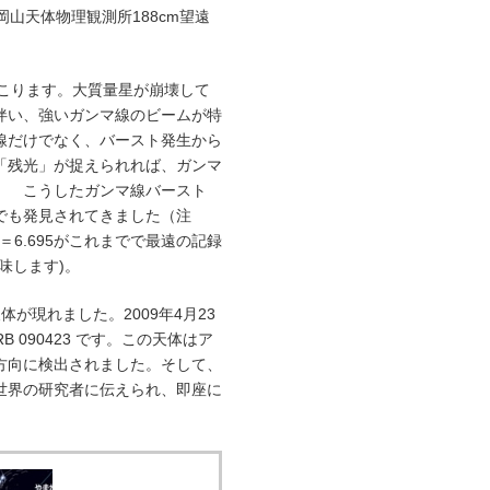
岡山天体物理観測所188cm望遠
起こります。大質量星が崩壊して
伴い、強いガンマ線のビームが特
線だけでなく、バースト発生から
「残光」が捉えられれば、ガンマ
。 こうしたガンマ線バースト
でも発見されてきました（注
移＝6.695がこれまでで最遠の記録
味します)。
が現れました。2009年4月23
 090423 です。この天体はア
方向に検出されました。そして、
世界の研究者に伝えられ、即座に