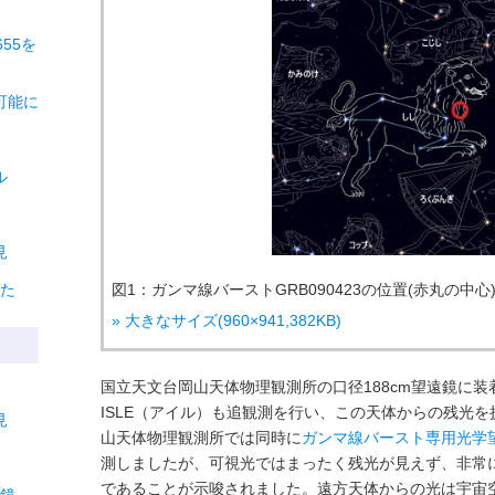
55を
可能に
ル
見
えた
図1：ガンマ線バーストGRB090423の位置(赤丸の中心
» 大きなサイズ(960×941,382KB)
国立天文台岡山天体物理観測所の口径188cm望遠鏡に
ISLE（アイル）も追観測を行い、この天体からの残光
見
山天体物理観測所では同時に
ガンマ線バースト専用光学望遠
測しましたが、可視光ではまったく残光が見えず、非常
であることが示唆されました。遠方天体からの光は宇宙