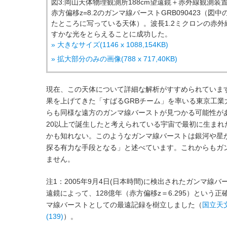
図3:岡山天体物理観測所188cm望遠鏡＋赤外線観測装
赤方偏移z=8.2のガンマ線バーストGRB090423（
たところに写っている天体）。波長1.2ミクロンの赤外
すかな光をとらえることに成功した。
» 大きなサイズ(1146 x 1088,154KB)
» 拡大部分のみの画像(788 x 717,40KB)
現在、この天体について詳細な解析がすすめられていま
果を上げてきた「すばるGRBチーム」を率いる東京工業
らも同様な遠方のガンマ線バーストが見つかる可能性が
20以上で誕生したと考えられている宇宙で最初に生まれ
かも知れない。このようなガンマ線バーストは銀河や星
探る有力な手段となる」と述べています。これからもガ
ません。
注1：2005年9月4日(日本時間)に検出されたガンマ線バー
遠鏡によって、128億年（赤方偏移z＝6.295）という
マ線バーストとしての最遠記録を樹立しました（
国立天
(139)
）。