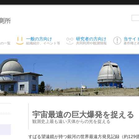
ス
一般の方向け
研究者の方向け
当サイ
スの一覧
組織紹介、イベント等
共同利用や観測情報
著作権と
宇宙最遠の巨大爆発を捉える
観測史上最も遠い天体からの光を捉える
すばる望遠鏡が持つ銀河の世界最遠方発見記録（約129億光