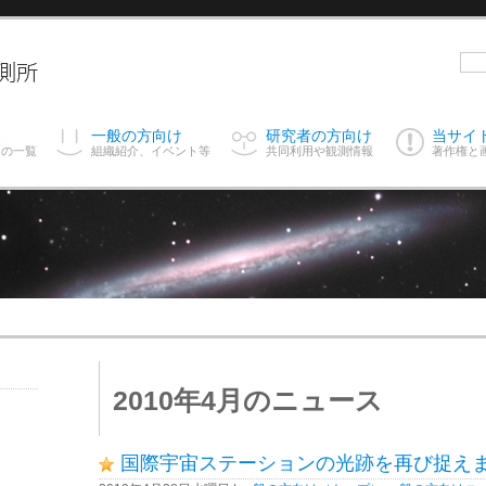
ス
一般の方向け
研究者の方向け
当サイ
スの一覧
組織紹介、イベント等
共同利用や観測情報
著作権と
2010年4月のニュース
国際宇宙ステーションの光跡を再び捉え