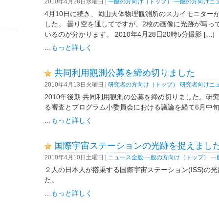
2010年4月28日水曜日 |
一般の方向け（トップ）
一般の方向けニ
4月10日に続き、岡山天体物理観測所のスカイモニター
した。 曇り空を通してですが、2枚の画像に光跡が写っ
いるのが分かります。 2010年4月28日20時5分撮影 […]
…
もっと詳しく
共同利用観測公募を締め切りました
2010年4月13日火曜日 |
研究者の方向け（トップ）
研究者向けニ
2010年後期 共同利用観測の公募を締め切りました。研
る審査とプログラム小委員会における議論を経て6月中
…
もっと詳しく
国際宇宙ステーションの光跡を捉えまし
2010年4月10日土曜日 |
ニュース全般
一般の方向け（トップ）
一
２人の日本人が搭乗する国際宇宙ステーション(ISS)の
た。
…
もっと詳しく