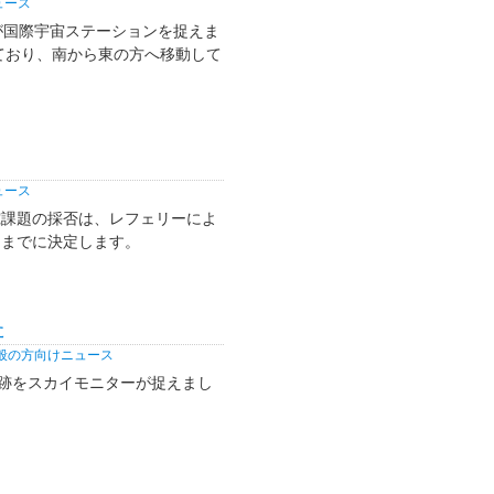
ュース
が国際宇宙ステーションを捉えま
ており、南から東の方へ移動して
ュース
究課題の採否は、レフェリーによ
旬までに決定します。
た
般の方向けニュース
光跡をスカイモニターが捉えまし