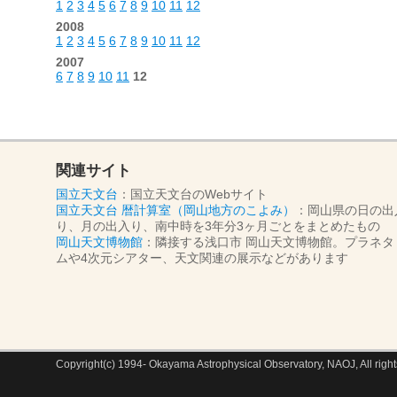
1
2
3
4
5
6
7
8
9
10
11
12
2008
1
2
3
4
5
6
7
8
9
10
11
12
2007
6
7
8
9
10
11
12
関連サイト
国立天文台
：国立天文台のWebサイト
国立天文台 暦計算室（岡山地方のこよみ）
：岡山県の日の出
り、月の出入り、南中時を3年分3ヶ月ごとをまとめたもの
岡山天文博物館
：隣接する浅口市 岡山天文博物館。プラネタ
ムや4次元シアター、天文関連の展示などがあります
Copyright(c) 1994- Okayama Astrophysical Observatory, NAOJ, All right