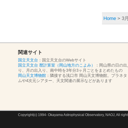
Home
> 3月
関連サイト
国立天文台
：国立天文台のWebサイト
国立天文台 暦計算室（岡山地方のこよみ）
：岡山県の日の出
り、月の出入り、南中時を3年分3ヶ月ごとをまとめたもの
岡山天文博物館
：隣接する浅口市 岡山天文博物館。プラネタ
ムや4次元シアター、天文関連の展示などがあります
Copyright(c) 1994- Okayama Astrophysical Observatory, NAOJ, All right