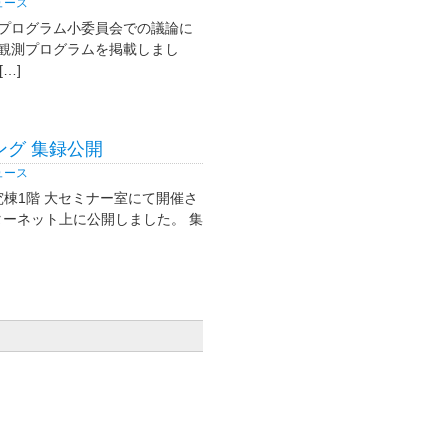
ュース
所プログラム小委員会での議論に
の観測プログラムを掲載しまし
…]
ング 集録公開
ュース
研究棟1階 大セミナー室にて開催さ
ターネット上に公開しました。 集