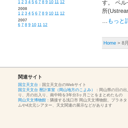
1
2
3
4
5
6
7
8
9
10
11
12
す。 ペ
2008
所(Ustre
1
2
3
4
5
6
7
8
9
10
11
12
2007
…
もっと
6
7
8
9
10
11
12
Home
> 8月
関連サイト
国立天文台
：国立天文台のWebサイト
国立天文台 暦計算室（岡山地方のこよみ）
：岡山県の日の出
り、月の出入り、南中時を3年分3ヶ月ごとをまとめたもの
岡山天文博物館
：隣接する浅口市 岡山天文博物館。プラネタ
ムや4次元シアター、天文関連の展示などがあります