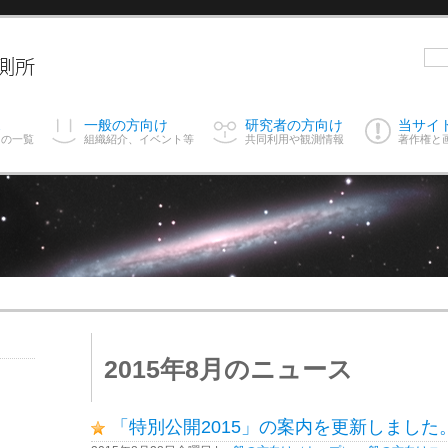
ス
一般の方向け
研究者の方向け
当サイ
スの一覧
組織紹介、イベント等
共同利用や観測情報
著作権と
2015年8月のニュース
「特別公開2015」の案内を更新しました