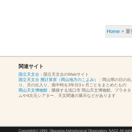
Home
> 
関連サイト
国立天文台
：国立天文台のWebサイト
国立天文台 暦計算室（岡山地方のこよみ）
：岡山県の日の出
り、月の出入り、南中時を3年分3ヶ月ごとをまとめたもの
岡山天文博物館
：隣接する浅口市 岡山天文博物館。プラネタ
ムや4次元シアター、天文関連の展示などがあります
Copyright(c) 1994- Okayama Astrophysical Observatory, NAOJ, All right