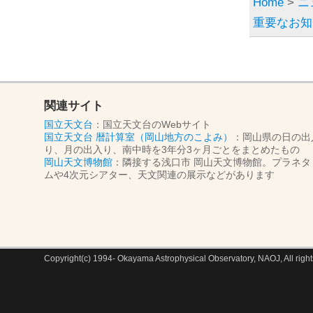
Home
>
ニ
重要なお知
関連サイト
国立天文台
：国立天文台のWebサイト
国立天文台 暦計算室（岡山地方のこよみ）
：岡山県の日の出
り、月の出入り、南中時を3年分3ヶ月ごとをまとめたもの
岡山天文博物館
：隣接する浅口市 岡山天文博物館。プラネタ
ムや4次元シアター、天文関連の展示などがあります
Copyright(c) 1994- Okayama Astrophysical Observatory, NAOJ, All right