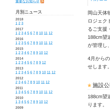
重要なお知らせ
月別ニュース
岡山天体物
2018
ロジェク
1
2
3
るご支援
2017
1
2
3
4
5
6
7
8
10
11
12
188c
2016
1
2
3
5
6
7
8
9
10
11
12
が管理し
2015
1
2
3
4
6
7
8
9
10
12
4月から
2014
1
2
3
4
5
6
7
8
9
12
せします
2013
1
2
3
4
5
6
7
8
9
10
11
12
2012
2
3
4
6
7
8
9
10
11
12
施設公
2011
1
3
4
5
6
7
8
9
10
11
12
188c
2010
1
3
4
5
6
7
8
9
10
12
ります。
2009