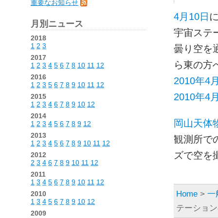
重要なお知らせ
4月10日
月別ニュース
宇宙ステ
2018
1
2
3
曇り空を
2017
ら東の方
1
2
3
4
5
6
7
8
10
11
12
2016
2010年
1
2
3
5
6
7
8
9
10
11
12
2010年
2015
1
2
3
4
6
7
8
9
10
12
2014
岡山天体
1
2
3
4
5
6
7
8
9
12
2013
観測所で
1
2
3
4
5
6
7
8
9
10
11
12
ズで空を
2012
2
3
4
6
7
8
9
10
11
12
2011
1
3
4
5
6
7
8
9
10
11
12
Home
>
一
2010
1
3
4
5
6
7
8
9
10
12
テーション
2009