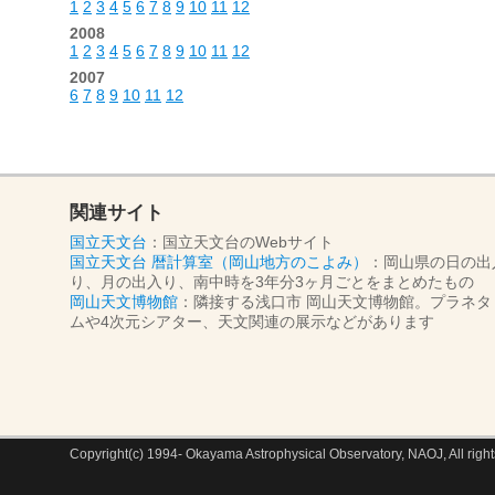
1
2
3
4
5
6
7
8
9
10
11
12
2008
1
2
3
4
5
6
7
8
9
10
11
12
2007
6
7
8
9
10
11
12
関連サイト
国立天文台
：国立天文台のWebサイト
国立天文台 暦計算室（岡山地方のこよみ）
：岡山県の日の出
り、月の出入り、南中時を3年分3ヶ月ごとをまとめたもの
岡山天文博物館
：隣接する浅口市 岡山天文博物館。プラネタ
ムや4次元シアター、天文関連の展示などがあります
Copyright(c) 1994- Okayama Astrophysical Observatory, NAOJ, All right