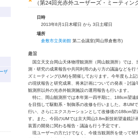
（第24回光赤外ユーザーズ・ミーティン
日時
2013年8月1日木曜日 から 3日土曜日
場所
倉敷市立美術館
第二会議室(岡山県倉敷市)
趣旨
国立天文台岡山天体物理観測所（岡山観測所）では、
測・研究の成果報告や共同利用のあり方の議論などを行
ーザ
ズミーティング(UM)を開催しております。今年度も上
の現状報告と研究成果、将来計画についての発表・討論
観測所以外の光赤外観測施設の運用報告も行います。
特に、岡山観測所では本年第一四半期に、188cm望遠
を目指して駆動系・制御系の改修を行いました。本UM
行い、さらにエクスカーションとして改修後の188cm
す。また、今回のUMでは京大岡山3.8m新技術望遠鏡
装置の開発に関わる報告・議論も行う予定です。
現ユーザーの方だけでなく、今後当観測所を使って研