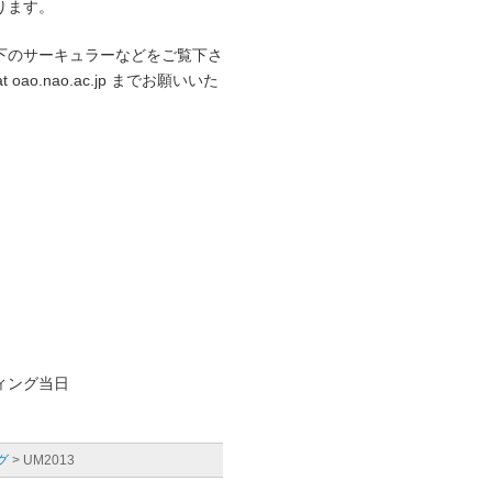
ります。
下のサーキュラーなどをご覧下さ
o.nao.ac.jp までお願いいた
ティング当日
グ
> UM2013