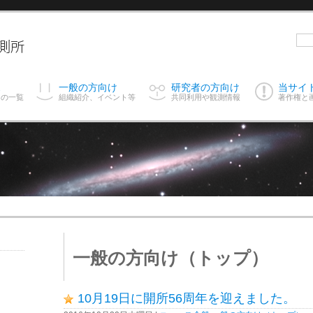
ス
一般の方向け
研究者の方向け
当サイ
スの一覧
組織紹介、イベント等
共同利用や観測情報
著作権と
一般の方向け（トップ）
10月19日に開所56周年を迎えました。