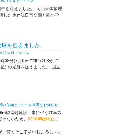
一般の方向けニュース
6周年を迎えました。 岡山天体物理
来所した地元浅口市立鴨方西小学
火球を捉えました。
の方向けニュース
08分(8月9日午前4時08分)ご
星) の光跡を捉えました。 国立
般の方向けニュース
重要なお知らせ
.8m望遠鏡建設工事に伴う駐車ス
できないため、
2016年は中止
す
が、何とぞご了承の程よろしくお