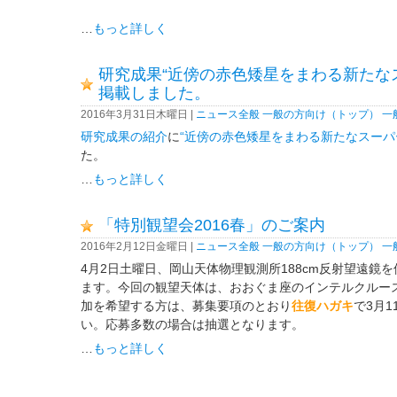
…
もっと詳しく
研究成果“近傍の赤色矮星をまわる新たな
掲載しました。
2016年3月31日木曜日 |
ニュース全般
一般の方向け（トップ）
一
研究成果の紹介
に
“近傍の赤色矮星をまわる新たなスーパ
た。
…
もっと詳しく
「特別観望会2016春」のご案内
2016年2月12日金曜日 |
ニュース全般
一般の方向け（トップ）
一
4月2日土曜日、岡山天体物理観測所188cm反射望遠鏡
ます。今回の観望天体は、おおぐま座のインテルクルース
加を希望する方は、募集要項のとおり
往復ハガキ
で3月
い。応募多数の場合は抽選となります。
…
もっと詳しく