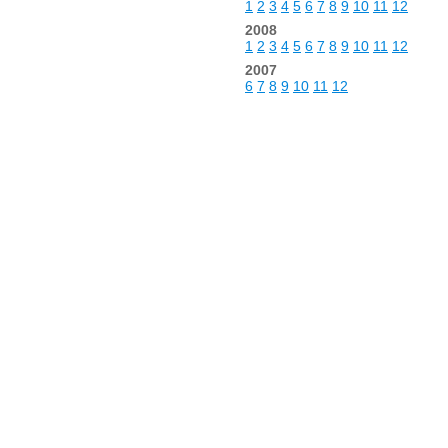
1
2
3
4
5
6
7
8
9
10
11
12
2008
1
2
3
4
5
6
7
8
9
10
11
12
2007
6
7
8
9
10
11
12