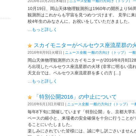
2016年10月20日木曜日 |
ニュース全般
一般の方向け（トップ）
10月19日、岡山天体物理観測所は1960年の開所より5
観測所はこれからも宇宙を見つめつづけます。 見学に
校4年生のみなさんに、お祝いをしていただきました。
…
もっと詳しく
スカイモニターがペルセウス座流星群の
2016年8月9日火曜日 |
ニュース全般
一般の方向け（トップ）
一般
岡山天体物理観測所のスカイモニターが2016年8月8日28時
ろ出現したペルセウス座流星群の火球 (非常に明るい流れ
天文台では、ペルセウス座流星群を多くの方 […]
…
もっと詳しく
「特別公開2016」の中止について
2016年6月13日月曜日 |
ニュース全般
一般の方向け（トップ）
一
毎年8下旬に開催しています「特別公開」を、京都大学3
ペースの縮小と、来場者の安全確保を十分に行うことが
ることにいたしました。
楽しみにされていた皆様には、誠に申し訳ごさいません