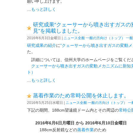
願い申し上げます。
…
もっと詳しく
研究成果“クェーサーから噴き出すガスの
見”を掲載しました。
2016年6月3日金曜日 |
ニュース全般
一般の方向け（トップ）
一般
研究成果の紹介
に
“クェーサーから噴き出すガスの変動メ
た。
詳細については、信州大学のホームページをご覧くだ
クェーサーから噴き出すガスの変動メカニズムに新知
ト）
…
もっと詳しく
蒸着作業のため常時公開を休止します。
2016年5月25日水曜日 |
ニュース全般
一般の方向け（トップ）
一
下記の期間、188cm望遠鏡ドーム内とその周辺の
常時公
2016年6月6日月曜日 から 2016年6月10日金曜日
188cm反射鏡などの
蒸着作業
のため