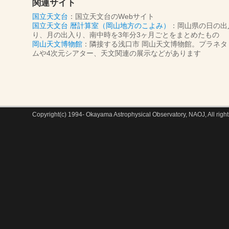
関連サイト
国立天文台
：国立天文台のWebサイト
国立天文台 暦計算室（岡山地方のこよみ）
：岡山県の日の出
り、月の出入り、南中時を3年分3ヶ月ごとをまとめたもの
岡山天文博物館
：隣接する浅口市 岡山天文博物館。プラネタ
ムや4次元シアター、天文関連の展示などがあります
Copyright(c) 1994- Okayama Astrophysical Observatory, NAOJ, All right