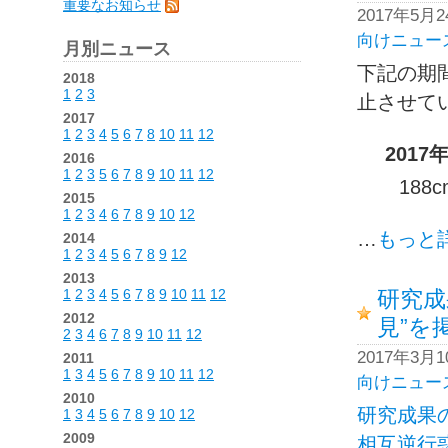
重要なお知らせ
2017年5月
向けニュー
月別ニュース
下記の期
2018
1
2
3
止させて
2017
1
2
3
4
5
6
7
8
10
11
12
2017
2016
1
2
3
5
6
7
8
9
10
11
12
18
2015
1
2
3
4
6
7
8
9
10
12
…
もっと
2014
1
2
3
4
5
6
7
8
9
12
2013
1
2
3
4
5
6
7
8
9
10
11
12
研究成
2012
見”を
2
3
4
6
7
8
9
10
11
12
2017年3月
2011
1
3
4
5
6
7
8
9
10
11
12
向けニュー
2010
研究成果
1
3
4
5
6
7
8
9
10
12
2009
相互逆行