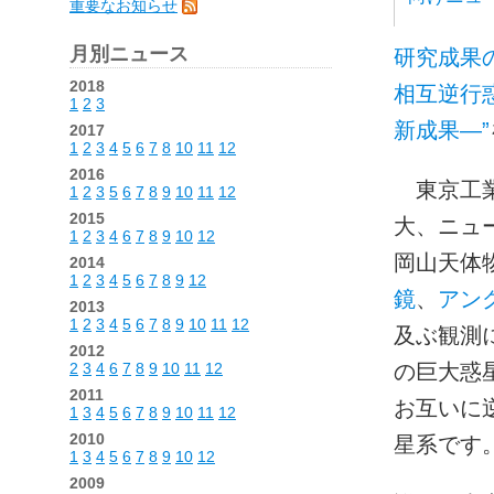
重要なお知らせ
月別ニュース
研究成果
2018
相互逆行
1
2
3
新成果—”
2017
1
2
3
4
5
6
7
8
10
11
12
2016
東京工業
1
2
3
5
6
7
8
9
10
11
12
2015
大、ニュ
1
2
3
4
6
7
8
9
10
12
岡山天体物
2014
1
2
3
4
5
6
7
8
9
12
鏡
、
アン
2013
1
2
3
4
5
6
7
8
9
10
11
12
及ぶ観測に
2012
2
3
4
6
7
8
9
10
11
12
の巨大惑
2011
お互いに
1
3
4
5
6
7
8
9
10
11
12
2010
星系です
1
3
4
5
6
7
8
9
10
12
2009