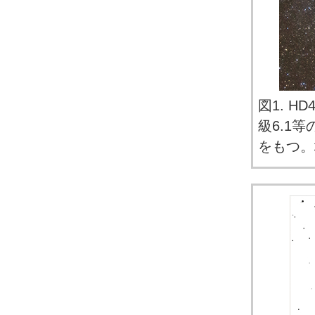
図1. H
級6.1
をもつ。