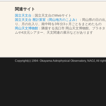
関連サイト
国立天文台
：国立天文台のWebサイト
国立天文台 暦計算室（岡山地方のこよみ）
：岡山県の日の出
り、月の出入り、南中時を3年分3ヶ月ごとをまとめたもの
岡山天文博物館
：隣接する浅口市 岡山天文博物館。プラネタ
ムや4次元シアター、天文関連の展示などがあります
Copyright(c) 1994- Okayama Astrophysical Observatory, NAOJ, All right