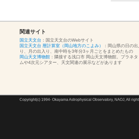
関連サイト
国立天文台
：国立天文台のWebサイト
国立天文台 暦計算室（岡山地方のこよみ）
：岡山県の日の出
り、月の出入り、南中時を3年分3ヶ月ごとをまとめたもの
岡山天文博物館
：隣接する浅口市 岡山天文博物館。プラネタ
ムや4次元シアター、天文関連の展示などがあります
Copyright(c) 1994- Okayama Astrophysical Observatory, NAOJ, All right