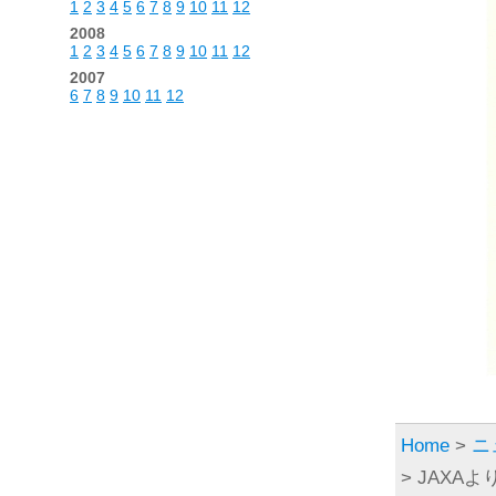
1
2
3
4
5
6
7
8
9
10
11
12
2008
1
2
3
4
5
6
7
8
9
10
11
12
2007
6
7
8
9
10
11
12
Home
>
ニ
> JAX