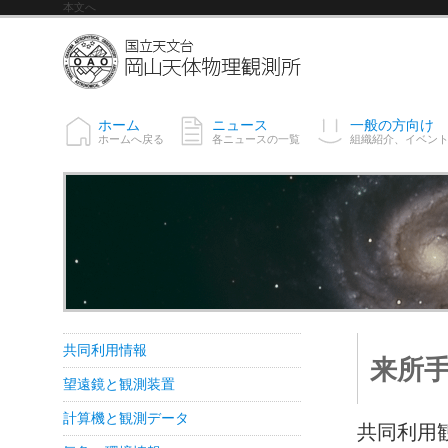
本文へ
ホーム
ニュース
一般の方向け
ホームへ戻る
各ニュースの一覧
組織紹介、イベン
共同利用情報
来所
望遠鏡と観測装置
計算機と観測データ
共同利用