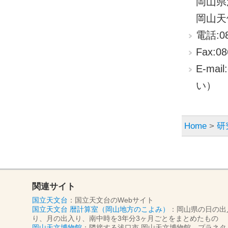
岡山県
岡山天
電話:0
Fax:08
E-mai
い）
Home
>
研
関連サイト
国立天文台
：国立天文台のWebサイト
国立天文台 暦計算室（岡山地方のこよみ）
：岡山県の日の出
り、月の出入り、南中時を3年分3ヶ月ごとをまとめたもの
岡山天文博物館
：隣接する浅口市 岡山天文博物館。プラネタ