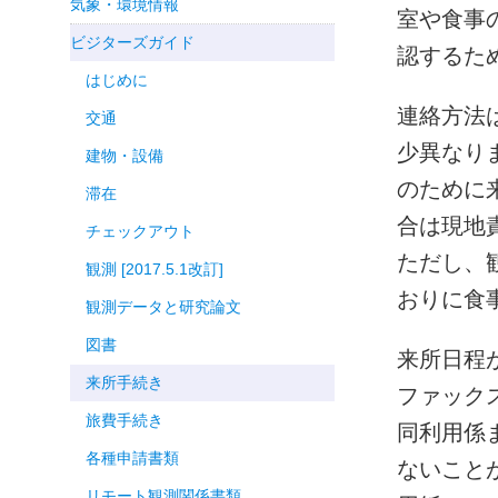
気象・環境情報
室や食事
ビジターズガイド
認するた
はじめに
連絡方法
交通
少異なり
建物・設備
のために
滞在
合は現地
チェックアウト
ただし、
観測 [2017.5.1改訂]
おりに食
観測データと研究論文
図書
来所日程
来所手続き
ファック
旅費手続き
同利用係
各種申請書類
ないこと
リモート観測関係書類