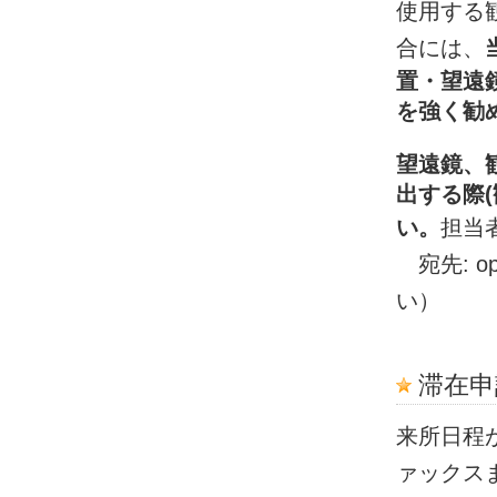
使用する
合には、
置・望遠
を強く勧
望遠鏡、
出する際
い。
担当
宛先: ope
い）
滞在申
来所日程
ァックス