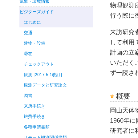
気象・環境情報
物理観測
ビジターズガイド
行う際に
はじめに
来訪研究
交通
して利用
建物・設備
計画の立
滞在
いただく
チェックアウト
ず一読さ
観測 [2017.5.1改訂]
観測データと研究論文
概要
図書
来所手続き
岡山天体
旅費手続き
1960年
各種申請書類
研究者に利
リモート観測関係書類