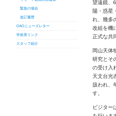
望遠鏡、
緊急の場合
陽・惑星
改訂履歴
れ、幾多
OAOニューズレター
改組を機
学術系リンク
正式な共
スタッフ紹介
岡山天体
研究とそ
の受け入
天文台光
扱われ、年
す。
ビジター
を行いま