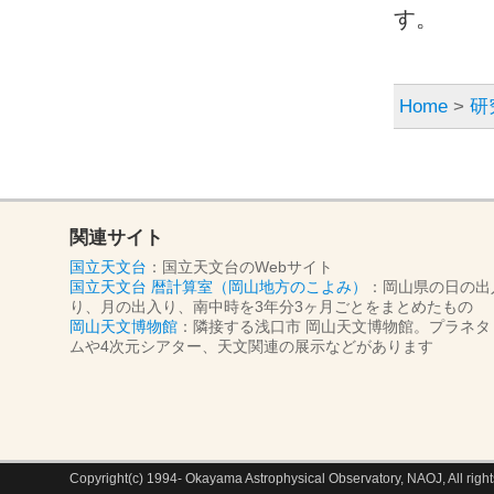
す。
Home
>
研
関連サイト
国立天文台
：国立天文台のWebサイト
国立天文台 暦計算室（岡山地方のこよみ）
：岡山県の日の出
り、月の出入り、南中時を3年分3ヶ月ごとをまとめたもの
岡山天文博物館
：隣接する浅口市 岡山天文博物館。プラネタ
ムや4次元シアター、天文関連の展示などがあります
Copyright(c) 1994- Okayama Astrophysical Observatory, NAOJ, All right