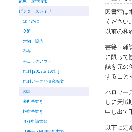
気象・環境情報
図書室は
ビジターズガイド
ください
はじめに
以前の和
交通
建物・設備
書籍・雑
滞在
に限って
チェックアウト
誌を元の
観測 [2017.5.1改訂]
すること
観測データと研究論文
図書
パロマー
しに天域
来所手続き
申し出て
旅費手続き
各種申請書類
以下に定
リモート観測関係書類