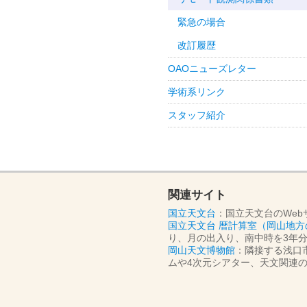
緊急の場合
改訂履歴
OAOニューズレター
学術系リンク
スタッフ紹介
関連サイト
国立天文台
：国立天文台のWeb
国立天文台 暦計算室（岡山地方
り、月の出入り、南中時を3年
岡山天文博物館
：隣接する浅口
ムや4次元シアター、天文関連