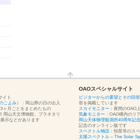
OAOスペシャルサイト
サイト
ビジターからの要望とその回答
のこよみ）
：岡山県の日の出入
答を掲載しています
分3ヶ月ごとをまとめたもの
スカイモニター
：夜間のOAO
市 岡山天文博物館。プラネタリ
気象モニター
：OAO構内のリ
の展示などがあります
岡山天体物理観測所40周年記
記念のオンライン版です
スペクトル物語
：恒星等のスペ
太陽スペクトル – The Solar Spe