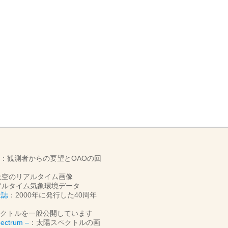
：観測者からの要望とOAOの回
上空のリアルタイム画像
アルタイム気象環境データ
念誌
：2000年に発行した40周年
クトルを一般公開しています
ctrum –
：太陽スペクトルの画