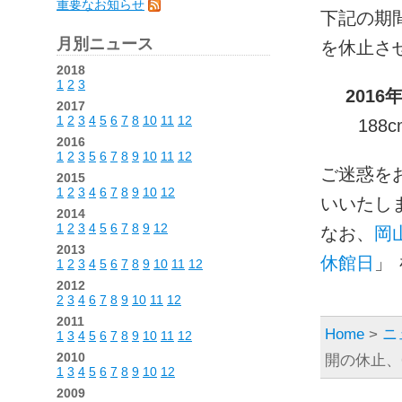
重要なお知らせ
下記の期
月別ニュース
を休止さ
2018
1
2
3
2016
2017
1
2
3
4
5
6
7
8
10
11
12
18
2016
1
2
3
5
6
7
8
9
10
11
12
ご迷惑を
2015
1
2
3
4
6
7
8
9
10
12
いいたし
2014
1
2
3
4
5
6
7
8
9
12
なお、
岡
2013
休館日
」
1
2
3
4
5
6
7
8
9
10
11
12
2012
2
3
4
6
7
8
9
10
11
12
2011
Home
>
ニ
1
3
4
5
6
7
8
9
10
11
12
2010
開の休止、6
1
3
4
5
6
7
8
9
10
12
2009