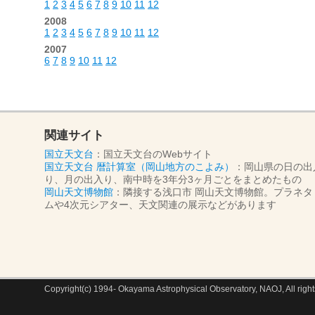
1
2
3
4
5
6
7
8
9
10
11
12
2008
1
2
3
4
5
6
7
8
9
10
11
12
2007
6
7
8
9
10
11
12
関連サイト
国立天文台
：国立天文台のWebサイト
国立天文台 暦計算室（岡山地方のこよみ）
：岡山県の日の出
り、月の出入り、南中時を3年分3ヶ月ごとをまとめたもの
岡山天文博物館
：隣接する浅口市 岡山天文博物館。プラネタ
ムや4次元シアター、天文関連の展示などがあります
Copyright(c) 1994- Okayama Astrophysical Observatory, NAOJ, All right