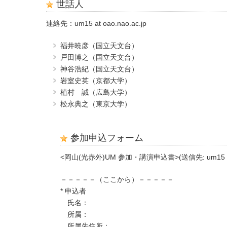
世話人
連絡先：um15 at oao.nao.ac.jp
福井暁彦（国立天文台）
戸田博之（国立天文台）
神谷浩紀（国立天文台）
岩室史英（京都大学）
植村 誠（広島大学）
松永典之（東京大学）
参加申込フォーム
<岡山(光赤外)UM 参加・講演申込書>(送信先: um15 at oa
－－－－－（ここから）－－－－－
* 申込者
氏名：
所属：
所属先住所：