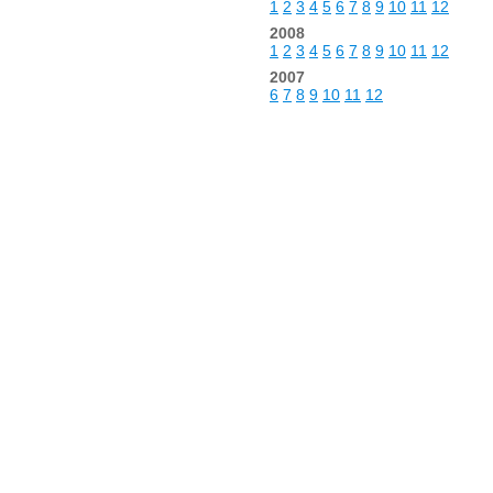
1
2
3
4
5
6
7
8
9
10
11
12
2008
1
2
3
4
5
6
7
8
9
10
11
12
2007
6
7
8
9
10
11
12