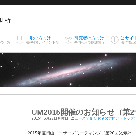
ス
一般の方向け
研究者の方向け
当サイ
スの一覧
組織紹介、イベント等
共同利用や観測情報
著作権と
UM2015開催のお知らせ（第
2015年6月22日月曜日 |
ニュース全般
研究者の方向け（トップ
2015年度岡山ユーザーズミーティング（第26回光赤外ユ