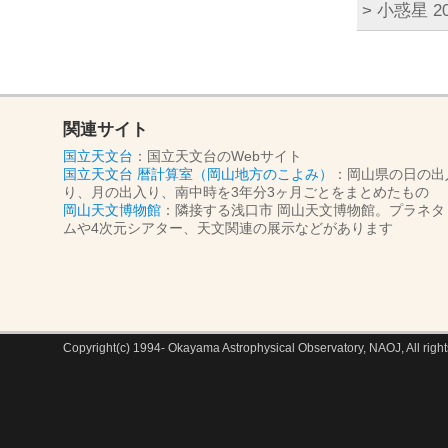
> 小惑星 
関連サイト
国立天文台
：国立天文台のWebサイト
国立天文台 暦計算室（岡山地方のこよみ）
：岡山県の日の出
り、月の出入り、南中時を3年分3ヶ月ごとをまとめたもの
岡山天文博物館
：隣接する浅口市 岡山天文博物館。プラネタ
ムや4次元シアター、天文関連の展示などがあります
Copyright(c) 1994- Okayama Astrophysical Observatory, NAOJ, All right