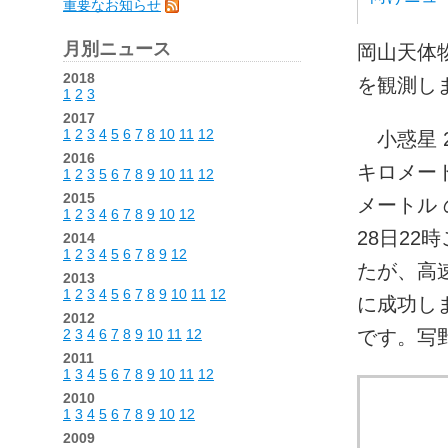
重要なお知らせ
月別ニュース
岡山天体
2018
を観測し
1
2
3
2017
1
2
3
4
5
6
7
8
10
11
12
小惑星 20
2016
キロメート
1
2
3
5
6
7
8
9
10
11
12
2015
メートル 
1
2
3
4
6
7
8
9
10
12
28日22
2014
1
2
3
4
5
6
7
8
9
12
たが、高速
2013
1
2
3
4
5
6
7
8
9
10
11
12
に成功しま
2012
2
3
4
6
7
8
9
10
11
12
です。写
2011
1
3
4
5
6
7
8
9
10
11
12
2010
1
3
4
5
6
7
8
9
10
12
2009