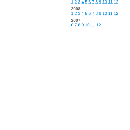
1
2
3
4
5
6
7
8
9
10
11
12
2008
1
2
3
4
5
6
7
8
9
10
11
12
2007
6
7
8
9
10
11
12