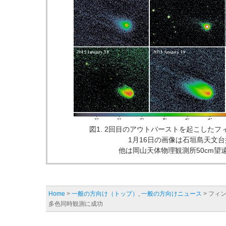
図1. 2回目のアウトバーストを起こした
1月16日の画像は石垣島天文
他は岡山天体物理観測所50cm望
Home
>
一般の方向け（トップ）
,
一般の方向けニュース
> フィ
多色同時観測に成功