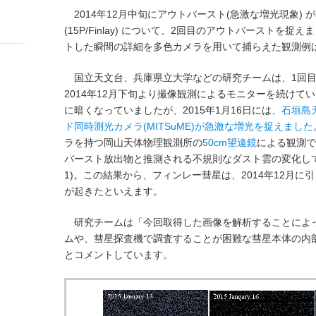
2014年12月中旬にアウトバースト(急激な増光現象)
(15P/Finlay) について、2回目のアウトバーストを
トした瞬間の詳細を多色カメラを用いて捕らえた観測例
国立天文台、兵庫県立大学などの研究チームは、1回目
2014年12月下旬より撮像観測によるモニターを続けて
に暗くなっていましたが、2015年1月16日には、
石垣島
ド同時測光カメラ(MITSuME)が急激な増光を捉えました
ラを持つ岡山天体物理観測所の
50cm望遠鏡
による観測で
バースト放出物と推測される不規則なダスト雲の変化し
1)。この結果から、フィンレー彗星は、2014年12月に
が起きたといえます。
研究チームは「今回取得した画像を解析することによ
ムや、彗星探査機で調査することが困難な彗星本体の内
とコメントしています。