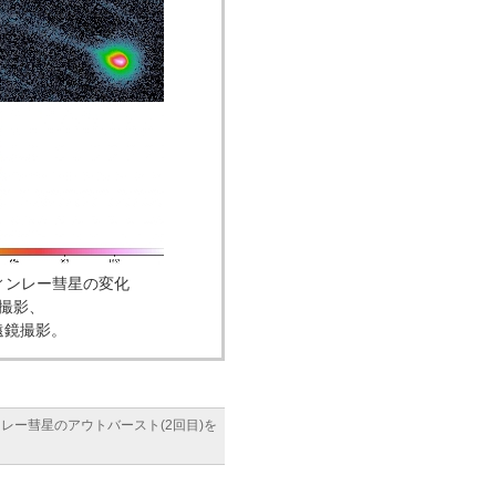
フィンレー彗星の変化
台撮影、
遠鏡撮影。
ンレー彗星のアウトバースト(2回目)を