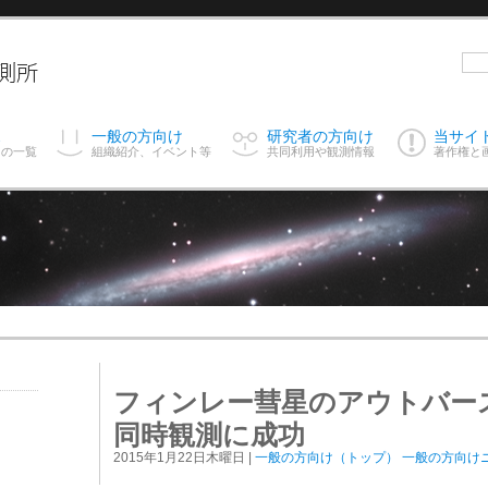
ス
一般の方向け
研究者の方向け
当サイ
スの一覧
組織紹介、イベント等
共同利用や観測情報
著作権と
フィンレー彗星のアウトバース
同時観測に成功
2015年1月22日木曜日 |
一般の方向け（トップ）
一般の方向け