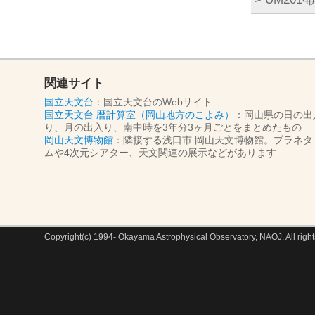
関連サイト
国立天文台
：国立天文台のWebサイト
国立天文台 暦計算室（岡山地方のこよみ）
：岡山県の日の出
り、月の出入り、南中時を3年分3ヶ月ごとをまとめたもの
岡山天文博物館
：隣接する浅口市 岡山天文博物館。プラネタ
ムや4次元シアター、天文関連の展示などがあります
Copyright(c) 1994- Okayama Astrophysical Observatory, NAOJ, All right