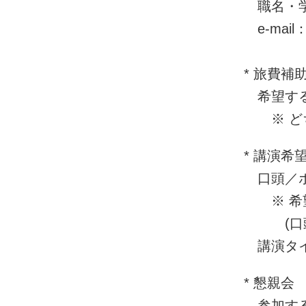
職名・
e-mail
* 旅費補
希望する
※ どち
* 講演希
口頭／ポ
※ 希望
(口頭と
講演タイ
* 懇親会
参加する