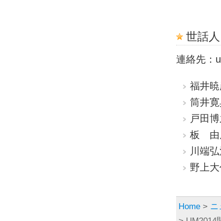
世話人
連絡先：um14
福井暁
筒井寛
戸田博
板 由
川端弘
野上大
Home
>
ニ
> UM20