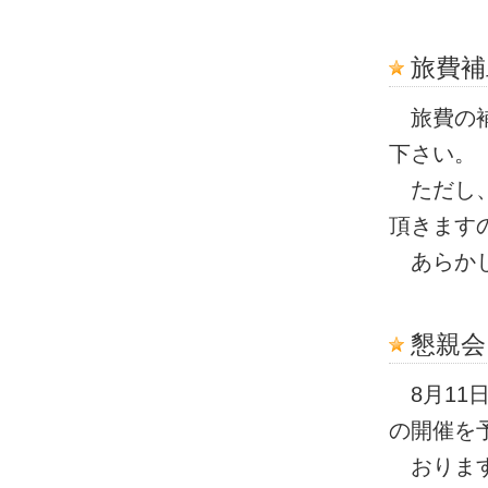
旅費補
旅費の補
下さい。
ただし、
頂きます
あらかじ
懇親会
8月11
の開催を
おります