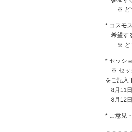
※ どち
* コスモ
希望する
※ どち
* セッシ
※ セッ
をご記入
8月11
8月12
* ご意見
－－－－－