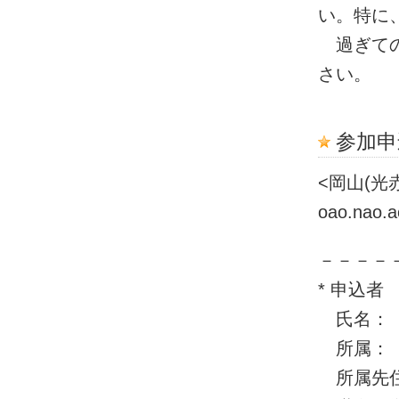
い。特に
過ぎての
さい。
参加申
<岡山(光赤
oao.nao.ac
－－－－
* 申込者
氏名：
所属：
所属先