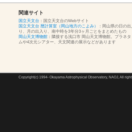
関連サイト
国立天文台
：国立天文台のWebサイト
国立天文台 暦計算室（岡山地方のこよみ）
：岡山県の日の出
り、月の出入り、南中時を3年分3ヶ月ごとをまとめたもの
岡山天文博物館
：隣接する浅口市 岡山天文博物館。プラネタ
ムや4次元シアター、天文関連の展示などがあります
Copyright(c) 1994- Okayama Astrophysical Observatory, NAOJ, All right