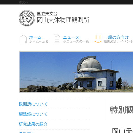
本文へ
ホーム
ニュース
一般の方向け
ホームへ戻る
各ニュースの一覧
組織紹介、イベン
観測所について
特別観
望遠鏡について
研究成果の紹介
岡山天