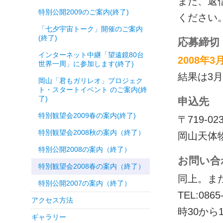
また、返
特別公開2009のご案内(終了)
ください
「七夕宇宙トーク」開催のご案内
(終了)
応募締切
インターネット中継「望遠鏡80台
2008年
世界一周」に参加します(終了)
結果は3
岡山「君もガリレオ」プロジェク
ト・スタートイベント のご案内(終
了)
申込先
特別観望会2009春の案内(終了)
〒719-0
特別観望会2008秋の案内（終了）
岡山天体
特別公開2008の案内（終了）
お問い合
特別観望会2008春の案内（終了）
同上。ま
特別公開2007の案内（終了）
TEL:0
アクセス方法
時30から
ギャラリー