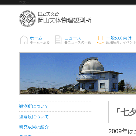
本文へ
ホーム
ニュース
一般の方向け
ホームへ戻る
各ニュースの一覧
組織紹介、イベン
観測所について
「七夕
望遠鏡について
研究成果の紹介
2009