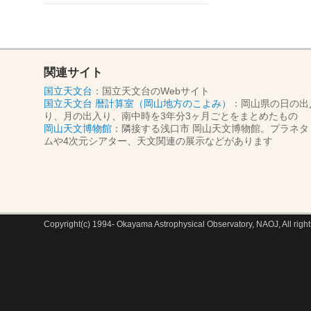
関連サイト
国立天文台
：国立天文台のWebサイト
国立天文台 暦計算室（岡山地方のこよみ）
：岡山県の日の出
り、月の出入り、南中時を3年分3ヶ月ごとをまとめたもの
岡山天文博物館
：隣接する浅口市 岡山天文博物館。プラネタ
ムや4次元シアター、天文関連の展示などがあります
Copyright(c) 1994- Okayama Astrophysical Observatory, NAOJ, All right