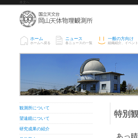
本文へ
ホーム
ニュース
一般の方向け
ホームへ戻る
各ニュースの一覧
組織紹介、イベン
観測所について
特別観
望遠鏡について
研究成果の紹介
あっ晴