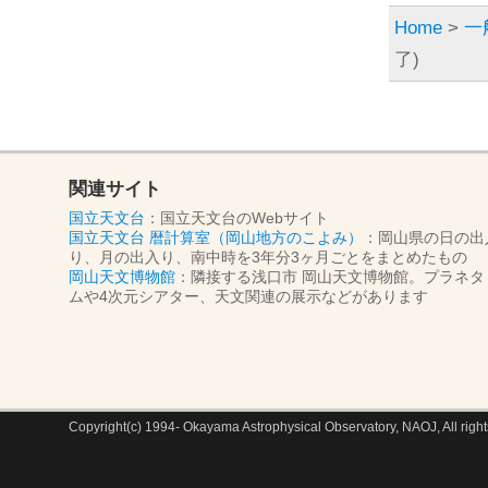
Home
>
一
了)
関連サイト
国立天文台
：国立天文台のWebサイト
国立天文台 暦計算室（岡山地方のこよみ）
：岡山県の日の出
り、月の出入り、南中時を3年分3ヶ月ごとをまとめたもの
岡山天文博物館
：隣接する浅口市 岡山天文博物館。プラネタ
ムや4次元シアター、天文関連の展示などがあります
Copyright(c) 1994- Okayama Astrophysical Observatory, NAOJ, All right