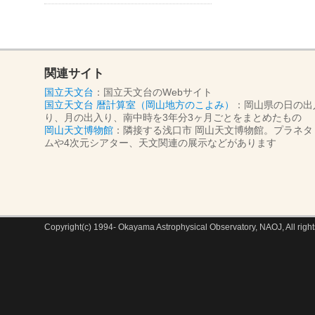
関連サイト
国立天文台
：国立天文台のWebサイト
国立天文台 暦計算室（岡山地方のこよみ）
：岡山県の日の出
り、月の出入り、南中時を3年分3ヶ月ごとをまとめたもの
岡山天文博物館
：隣接する浅口市 岡山天文博物館。プラネタ
ムや4次元シアター、天文関連の展示などがあります
Copyright(c) 1994- Okayama Astrophysical Observatory, NAOJ, All right