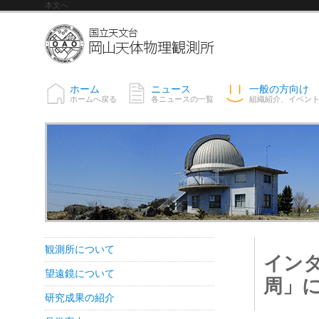
本文へ
ホーム
ニュース
一般の方向け
ホームへ戻る
各ニュースの一覧
組織紹介、イベン
観測所について
イン
望遠鏡について
周」に
研究成果の紹介