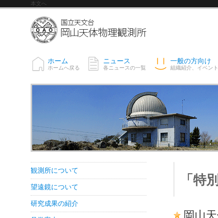
本文へ
ホーム
ニュース
一般の方向け
ホームへ戻る
各ニュースの一覧
組織紹介、イベン
観測所について
「特別
望遠鏡について
研究成果の紹介
岡山天