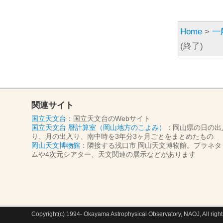
Home
>
一
(終了)
関連サイト
国立天文台
：国立天文台のWebサイト
国立天文台 暦計算室（岡山地方のこよみ）
：岡山県の日の出
り、月の出入り、南中時を3年分3ヶ月ごとをまとめたもの
岡山天文博物館
：隣接する浅口市 岡山天文博物館。プラネタ
ムや4次元シアター、天文関連の展示などがあります
Copyright(c) 1994- Okayama Astrophysical Observatory, NAOJ, All right