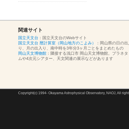
関連サイト
国立天文台
：国立天文台のWebサイト
国立天文台 暦計算室（岡山地方のこよみ）
：岡山県の日の出
り、月の出入り、南中時を3年分3ヶ月ごとをまとめたもの
岡山天文博物館
：隣接する浅口市 岡山天文博物館。プラネタ
ムや4次元シアター、天文関連の展示などがあります
Copyright(c) 1994- Okayama Astrophysical Observatory, NAOJ, All right