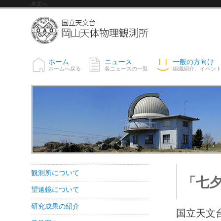
本文へ
ホーム
ニュース
一般の方向け
ホームへ戻る
各ニュースの一覧
組織紹介、イベン
観測所について
「七夕
望遠鏡について
研究成果の紹介
国立天文