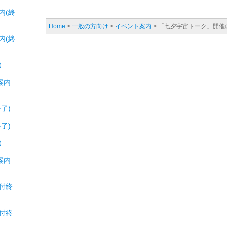
内(終
Home
>
一般の方向け
>
イベント案内
> 「七夕宇宙トーク」開催
内(終
）
案内
了)
了)
）
案内
付終
付終