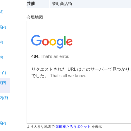
共催
栄町商店街
終
会場地図
案内
内
内
了)
案内
内(終
案内
より大きな地図で
栄町桃たろうポケット
を表示