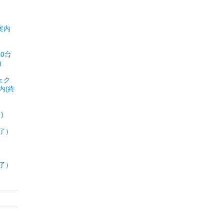
案内
0台
)
ェク
内(終
)
了）
了）