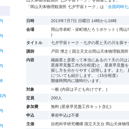
山天体物理観測所 七夕宇宙トーク」を開催します。
「岡山天体物理観測所 七夕宇宙トーク」は
「全国同時七
内
日時
2013年7月7日 日曜日 14時から16時
会場
岡山市表町・栄町桃たろうポケット ( 岡
)
内
タイトル
七夕宇宙トーク・七夕の星と天の川を探そ
内
講師
戸田 博之 ( 国立天文台岡山天体物理観測所
内容
織姫星と彦星って本当にあるの？天の川は
星座早見盤工作(5分程度)と、星座早見盤
内
探し方を分かりやすく説明します。また、
についても紹介します。（15分程度）
終
開催時間内に随時行います。
対象
一般 (内容は子ども向けです。)
案内
定員
200人
参加費
無料 (星座早見盤工作キット含む)
内
申込
事前申込は不要
主催
自然科学研究機構 国立天文台 岡山天体物
内