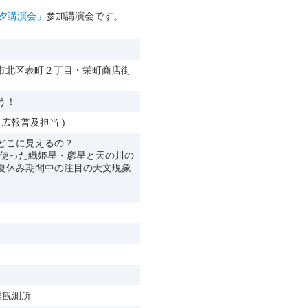
夕講演会」
参加講演会です。
山市北区表町２丁目・栄町商店街
う！
 広報普及担当 )
どこに見えるの？
を使った織姫星・彦星と天の川の
夏休み期間中の注目の天文現象
理観測所