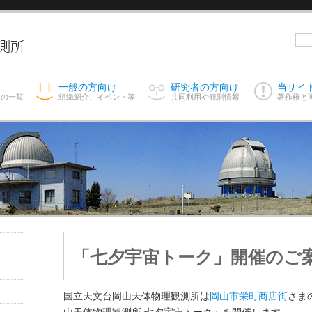
ス
一般の方向け
研究者の方向け
当サイ
スの一覧
組織紹介、イベント等
共同利用や観測情報
著作権と
「七夕宇宙トーク」開催のご案
国立天文台岡山天体物理観測所は
岡山市栄町商店街
さま