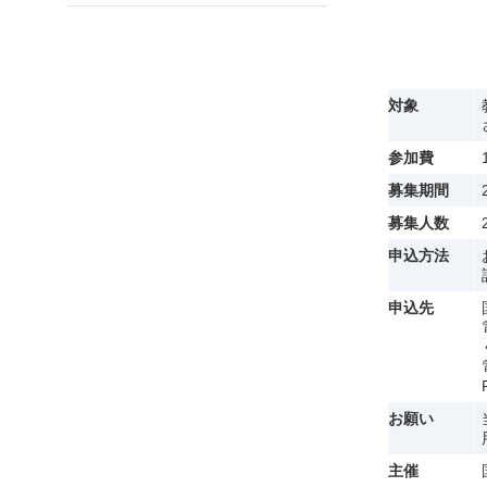
対象
参加費
募集期間
募集人数
申込方法
申込先
お願い
主催