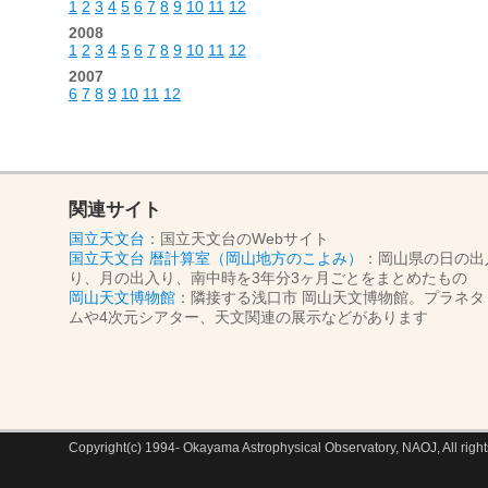
1
2
3
4
5
6
7
8
9
10
11
12
2008
1
2
3
4
5
6
7
8
9
10
11
12
2007
6
7
8
9
10
11
12
関連サイト
国立天文台
：国立天文台のWebサイト
国立天文台 暦計算室（岡山地方のこよみ）
：岡山県の日の出
り、月の出入り、南中時を3年分3ヶ月ごとをまとめたもの
岡山天文博物館
：隣接する浅口市 岡山天文博物館。プラネタ
ムや4次元シアター、天文関連の展示などがあります
Copyright(c) 1994- Okayama Astrophysical Observatory, NAOJ, All right